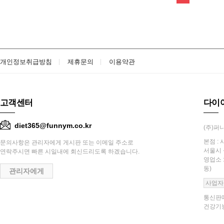
개인정보취급방침
제휴문의
이용약관
고객센터
다이
diet365@funnym.co.kr
(주)퍼니
본점 : 
문의사항은 관리자에게 게시판 또는 이메일 주소로
서울시 
연락주시면 빠른 시일내에 회신드리도록 하겠습니다.
영업소 
동)
관리자에게
사업자
통신판매
건강기능