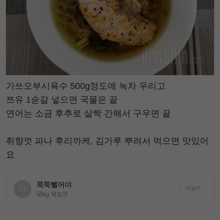
가쓰오부시육수 500g정도에 녹차 우리고
쯔유 1숟갈 넣으면 국물은 끝
연어는 소금 후추로 살짝 간해서 구우면 끝
취향껏 파나 후리까케, 김가루 뿌려서 먹으면 맛있어
요
쭉쭉뺄꺼야
더보기
58kg 목표!!!