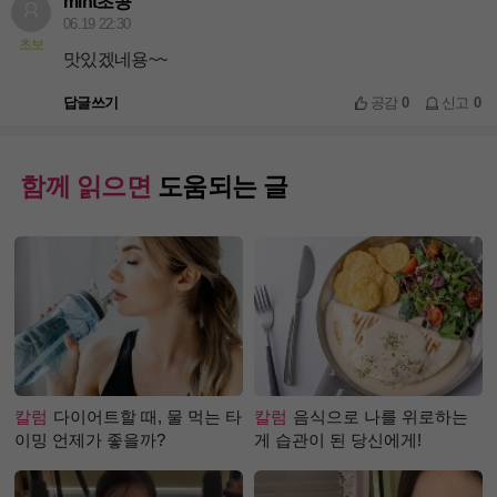
mint초콩
06.19 22:30
초보
맛있겠네용~~
답글쓰기
공감
0
신고
0
함께 읽으면
도움되는 글
칼럼
다이어트할 때, 물 먹는 타
칼럼
음식으로 나를 위로하는
이밍 언제가 좋을까?
게 습관이 된 당신에게!