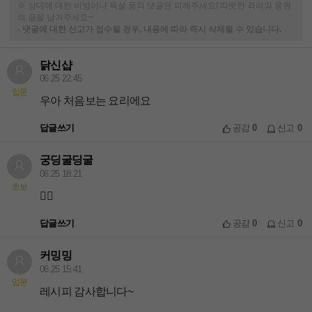
※ 상대에 대한 비방이나 욕설 등의 댓글은 피해주세요! 따뜻한 격려와 응원
의 글을 남겨주세요~
-
댓글에 대한 신고가 접수될 경우, 내용에 따라 즉시 삭제될 수 있습니다.
닭신샵
06.25 22:45
입문
우아 처음보는 요리에요
답글쓰기
공감
0
신고
0
궁딩굴딩굴
06.25 18:21
초보
👍🏻
답글쓰기
공감
0
신고
0
커밍밍
06.25 15:41
입문
레시피 감사합니다~