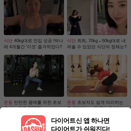
식단
40kg대로 진입 성공 !박나
식단
최희, 70kg→50kg대로 내
래 4개월간 '이것' 즐겨먹었다?
려올 수 있었던 식단의 정체는?
운동
탄탄한 몸매를 위한 초보
운동
초보자도 쉽게 따라하는
유산소 운동 BEST!
홈 필라테스 - 폼롤러 종아리 알
빼기 편
다이어트신 앱 하나면
다이어트가 쉬워진다!