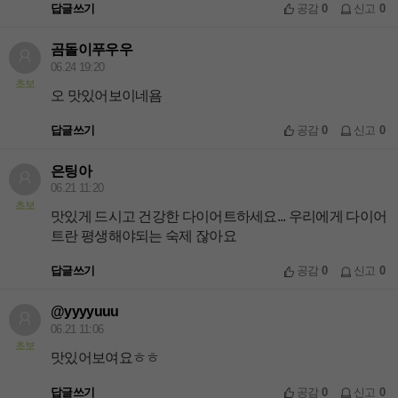
답글쓰기
공감
0
신고
0
곰돌이푸우우
06.24 19:20
초보
오 맛있어보이네욤
답글쓰기
공감
0
신고
0
은팅아
06.21 11:20
초보
맛있게 드시고 건강한 다이어트하세요... 우리에게 다이어
트란 평생해야되는 숙제 잖아요
답글쓰기
공감
0
신고
0
@yyyyuuu
06.21 11:06
초보
맛있어보여요ㅎㅎ
답글쓰기
공감
0
신고
0