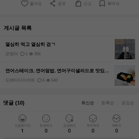
좋아요
공유
신고
북마크
게시글 목록
열심히 먹고 열심히 걷ㄱ
은팅아
1
356
+1
연어스테이크, 연어덮밥, 연어구이샐러드로 맛있게 다이어트해요^^
도레미다이어트
6
540
+3
댓글 (10)
최신순
등록순
공감순
｜
｜
도움됐어요
응원해요
궁금해요
부러워요
예뻐요
1
0
0
0
0