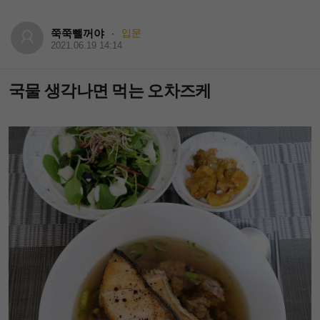
쭉쭉뺄꺼야
입문
·
2021.06.19 14:14
국물 생각나면 먹는 오차즈케