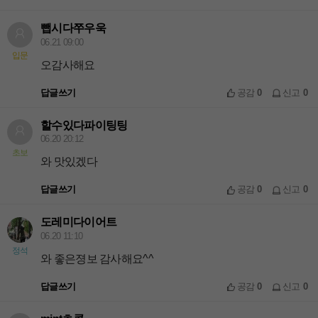
뺍시다쭈우욱
06.21 09:00
입문
오감사해요
답글쓰기
공감
0
신고
0
할수있다파이팅팅
06.20 20:12
초보
와 맛있겠다
답글쓰기
공감
0
신고
0
도레미다이어트
06.20 11:10
정석
와 좋은졍보 감사해요^^
답글쓰기
공감
0
신고
0