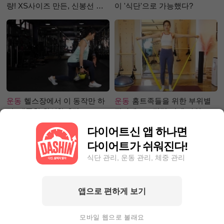
량! XS사이즈 만든, 신봉선 식
이 '식단'으로 가능했다?
단은?
운동
헬스장에서 이 동작만 하
운동
홈트족들을 위한 부위별
면, 애플힙 완성?! -2탄-
필라테스 – 직각 어깨 라인 만
들기 편
다이어트신 앱 하나면
다이어트가 쉬워진다!
식단 관리, 운동 관리, 체중 관리
앱으로 편하게 보기
성공후기
한달 동안 포기하지
성공후기
단기간 찐살, 1달만에
않고 5kg 넘게 감량한 사연?
4.4kg뺀 자기관리왕! 완벽한 눈
모바일 웹으로 볼래요