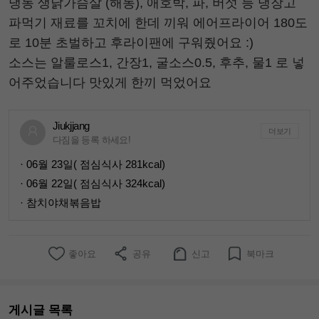
냉동 생닭가슴살 (해동), 애호박, 파, 버섯 등 냉장고
파먹기 재료를 꼬치에 한데 끼워 에어프라이어 180도
로 10분 초벌하고 후라이팬에 구워줬어요 :)
소스는 알룰로스1, 간장1, 굴소스0.5, 후추, 물1 로 넣
어주었습니다 맛있게 한끼 먹었어요
Jiukjjang
더보기
다짐을 등록 하세요!
· 06월 23일( 점심식사 281kcal)
· 06월 22일( 점심식사 324kcal)
· 참치야채볶음밥
좋아요
공유
신고
북마크
게시글 목록