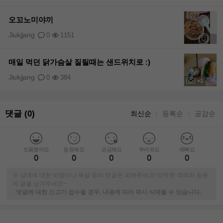
오꼬노미야끼
Jiukjjang
0
1151
+1
매일 먹던 닭가슴살 질릴때는 샌드위치로 :)
Jiukjjang
0
384
+1
댓글 (0)
최신순
등록순
공감순
｜
｜
도움됐어요
응원해요
궁금해요
부러워요
예뻐요
0
0
0
0
0
※ 상대에 대한 비방이나 욕설 등의 댓글은 피해주세요! 따뜻한 격려와 응원
의 글을 남겨주세요~
-
댓글에 대한 신고가 접수될 경우, 내용에 따라 즉시 삭제될 수 있습니다.