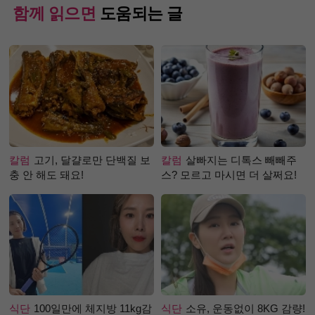
함께 읽으면
도움되는 글
칼럼
고기, 달걀로만 단백질 보
칼럼
살빠지는 디톡스 빼빼주
충 안 해도 돼요!
스? 모르고 마시면 더 살쩌요!
식단
100일만에 체지방 11kg감
식단
소유, 운동없이 8KG 감량!