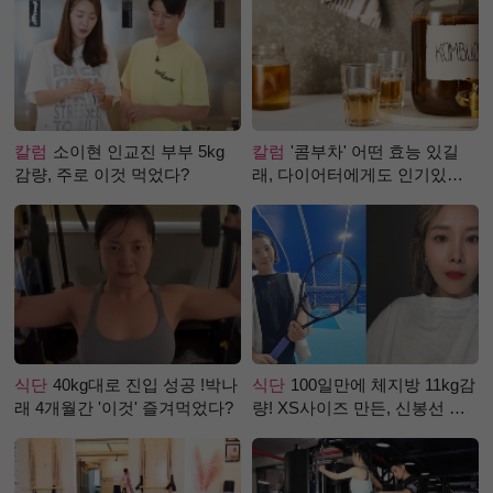
칼럼
소이현 인교진 부부 5kg
칼럼
'콤부차' 어떤 효능 있길
감량, 주로 이것 먹었다?
래, 다이어터에게도 인기있는
걸까?
식단
40kg대로 진입 성공 !박나
식단
100일만에 체지방 11kg감
래 4개월간 '이것' 즐겨먹었다?
량! XS사이즈 만든, 신봉선 식
단은?