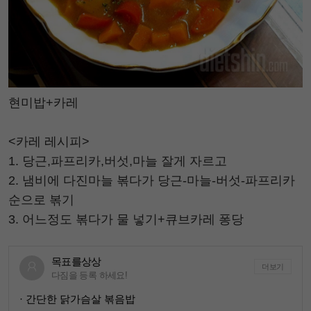
현미밥+카레
<카레 레시피>
1. 당근,파프리카,버섯,마늘 잘게 자르고
2. 냄비에 다진마늘 볶다가 당근-마늘-버섯-파프리카
순으로 볶기
3. 어느정도 볶다가 물 넣기+큐브카레 퐁당
목표를상상
더보기
다짐을 등록 하세요!
· 간단한 닭가슴살 볶음밥