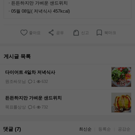
· 든든하지만 가벼운 샌드위치
· 05월 08일( 저녁식사 457kcal)
좋아요
공유
신고
북마크
게시글 목록
다이어트 4일차 저녁식사
원조싸모님
1
632
+1
든든하지만 가벼운 샌드위치
목표를상상
6
732
+1
댓글 (7)
최신순
등록순
공감순
｜
｜