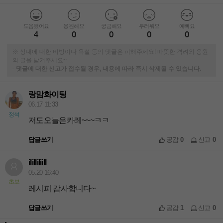
도움됐어요
응원해요
궁금해요
부러워요
예뻐요
4
0
0
0
0
※ 상대에 대한 비방이나 욕설 등의 댓글은 피해주세요! 따뜻한 격려와 응원
의 글을 남겨주세요~
-
댓글에 대한 신고가 접수될 경우, 내용에 따라 즉시 삭제될 수 있습니다.
랑맘화이팅
06.17 11:33
정석
저도오늘은카레~~~ㅋㅋ
답글쓰기
공감
0
신고
0
ililliliill
05.20 16:40
초보
레시피 감사합니다~
답글쓰기
공감
1
신고
0