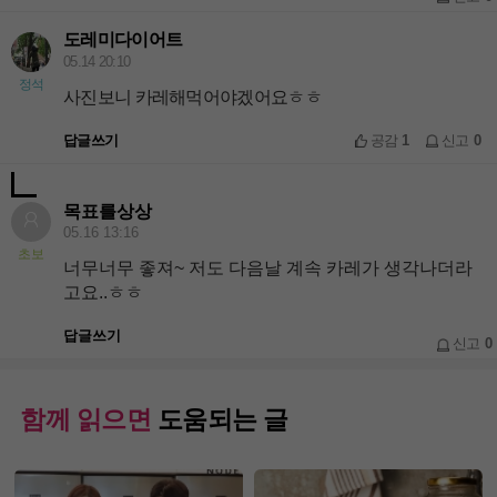
도레미다이어트
05.14 20:10
정석
사진보니 카레해먹어야겠어요ㅎㅎ
답글쓰기
공감
1
신고
0
목표를상상
05.16 13:16
초보
너무너무 좋져~ 저도 다음날 계속 카레가 생각나더라
고요..ㅎㅎ
답글쓰기
신고
0
함께 읽으면
도움되는 글