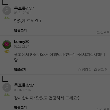
목표를상상
05.21 22:01
초보
맛있게 드세요:)
답글쓰기
신고
0
bonny80
05.15 22:57
입문
광고에서 카레나와서 어찌먹나 했는데~레시피감사합니
당
답글쓰기
공감
1
신고
0
목표를상상
05.16 13:16
초보
감사합니다~맛있고 건강하세 드세요:)
답글쓰기
신고
0