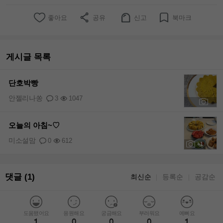
좋아요
공유
신고
북마크
게시글 목록
단호박빵
안젤리나쏭
3
1047
+1
오늘의 아침~♡
미소설맘
0
612
+1
댓글 (1)
최신순
등록순
공감순
｜
｜
도움됐어요
응원해요
궁금해요
부러워요
예뻐요
1
0
0
0
1