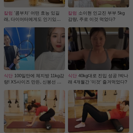
칼럼
'콤부차' 어떤 효능 있길
칼럼
소이현 인교진 부부 5kg
래, 다이어터에게도 인기있는
감량, 주로 이것 먹었다?
걸까?
식단
100일만에 체지방 11kg감
식단
40kg대로 진입 성공 !박나
량! XS사이즈 만든, 신봉선 식
래 4개월간 '이것' 즐겨먹었다?
단은?