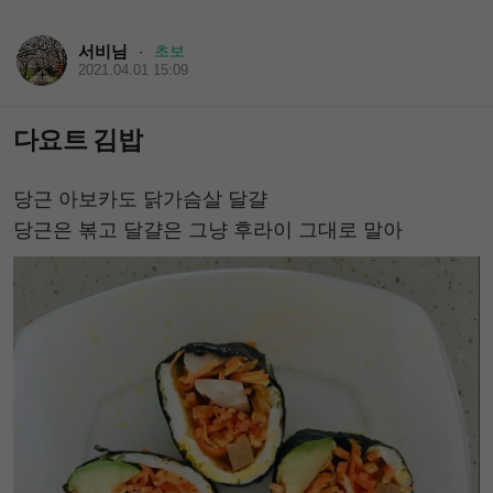
서비님
초보
·
2021.04.01 15:09
다요트 김밥
당근 아보카도 닭가슴살 달걀
당근은 볶고 달걀은 그냥 후라이 그대로 말아