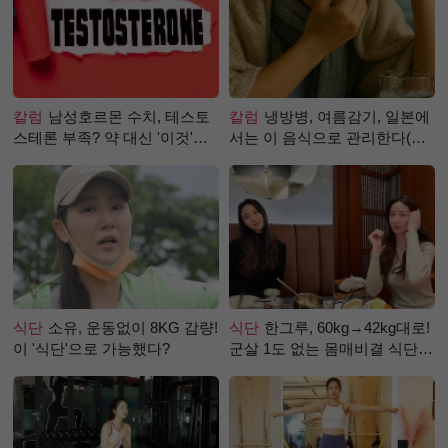
칼럼
남성호르몬 수치, 테스토
칼럼
냉방병, 여름감기, 일본에
스테론 부족? 약 대신 '이것'으
서는 이 음식으로 관리한다(생
로 극복 (진저샷 루틴)
강즙 진저샷)
식단
소유, 운동없이 8KG 감량!
식단
한그루, 60kg→42kg대로!
이 '식단'으로 가능했다?
군살 1도 없는 몸매비결 식단
은?