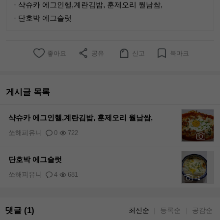
· 샥슈카 에그인헬,계란김밥, 훈제오리 월남쌈,
· 단호박 에그슬럿
좋아요
공유
신고
북마크
게시글 목록
샥슈카 에그인헬,계란김밥, 훈제오리 월남쌈,
쏘해피유니
0
722
+3
단호박 에그슬럿
쏘해피유니
4
681
+1
댓글 (1)
최신순
등록순
공감순
｜
｜