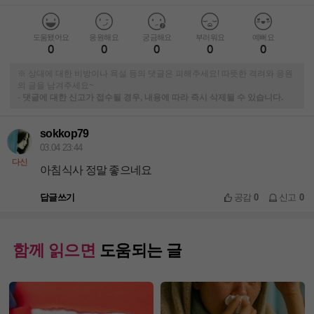
도움됐어요
응원해요
궁금해요
부러워요
예뻐요
0
0
0
0
0
※ 상대에 대한 비방이나 욕설 등의 댓글은 피해주세요! 따뜻한 격려와 응원
의 글을 남겨주세요~
-
댓글에 대한 신고가 접수될 경우, 내용에 따라 즉시 삭제될 수 있습니다.
sokkop79
03.04 23:44
다신
아침식사 정말 좋으네요
답글쓰기
공감
0
신고
0
함께 읽으면
도움되는 글