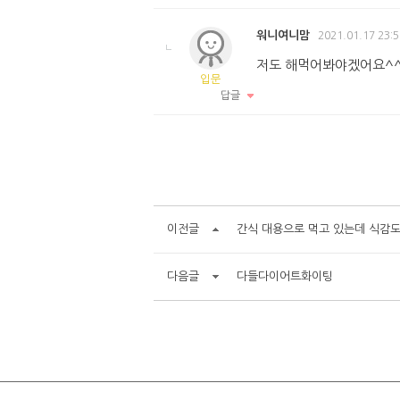
워니여니맘
2021.01.17 23:5
저도 해먹어봐야겠어요^
입문
답글
이전글
간식 대용으로 먹고 있는데 식감
다음글
다들다이어트화이팅