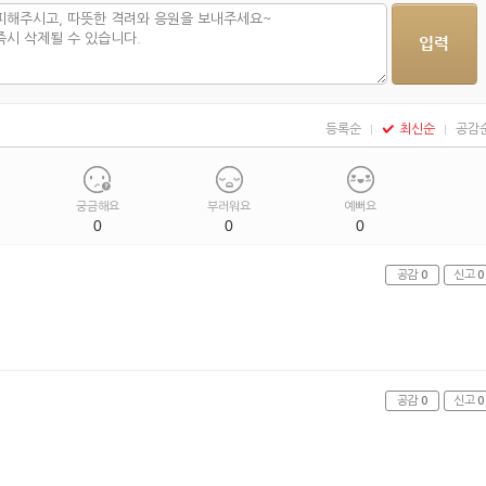
등록순
최신순
공감
궁금해요
부러워요
예뻐요
0
0
0
공감
0
신고
0
공감
0
신고
0