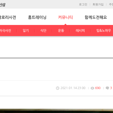
로그인
회원가입
주
자극사진
일기
식단
운동
레시피
팁&노하우
2021.01.14 23:00
690
3