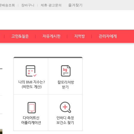
즐겨찾기
문배송조회
장바구니
제휴·광고문의
고민&질문
자유게시판
지역방
관리자에게