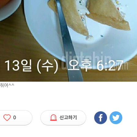
려줘여^^
0
신고하기