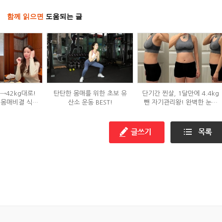
함께 읽으면
도움되는 글
g→42kg대로!
탄탄한 몸매를 위한 초보 유
단기간 찐살, 1달만에 4.4kg
 몸매비결 식단
산소 운동 BEST!
뺀 자기관리왕! 완벽한 눈바
?
디!