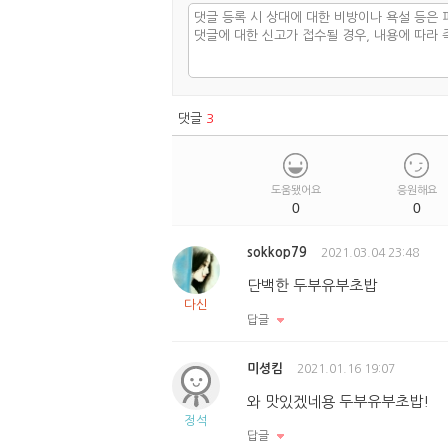
댓글
3
도움됐어요
응원해요
0
0
sokkop79
2021.03.04 23:48
단백한 두부유부초밥
다신
답글
미셩킴
2021.01.16 19:07
와 맛있겠네용 두부유부초밥!
정석
답글