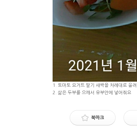
1. 토마토 요거트 딸기 새싹을 차례대로 올
2. 삶은 두부를 으깨서 유부안에 넣어줘요
북마크