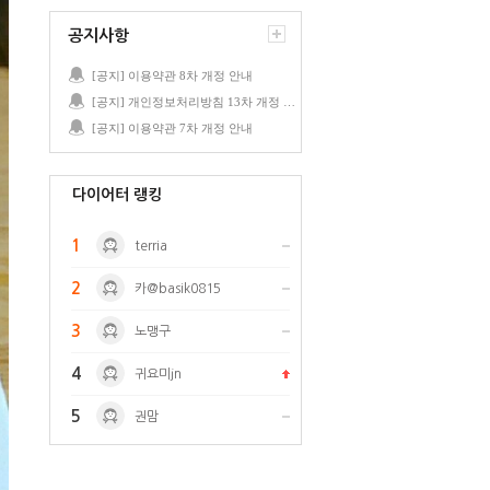
공지사항
[공지] 이용약관 8차 개정 안내
[공지] 개인정보처리방침 13차 개정 안내
[공지] 이용약관 7차 개정 안내
다이어터 랭킹
1
terria
2
카@basik0815
3
노맹구
4
귀요미jn
5
권맘