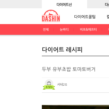
전체
눈바디
비포&애프터
다이어트 레시피
두부 유부초밥 토마토버거
서네28