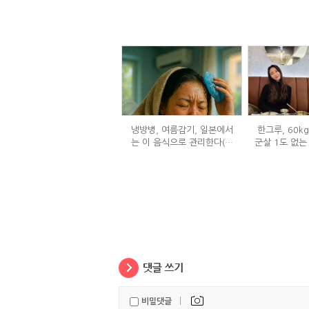
냉방병, 여름감기, 일본에서
한그루, 60k
는 이 음식으로 관리한다(생
군살 1도 없는
강즙 진저샷)
은
|
비밀댓글