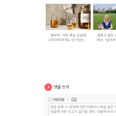
'콤부차' 어떤 효능 있길래,
결혼식 앞두고
다이어터에게도 인기있는 걸
해낸, '임라라
까?
단
|
비밀댓글