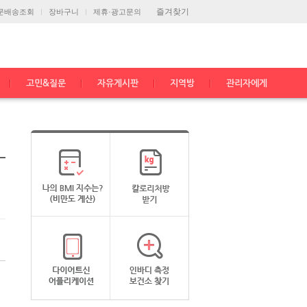
즐겨찾기
문배송조회
장바구니
제휴·광고문의
고민&질문
자유게시판
지역방
관리자에게