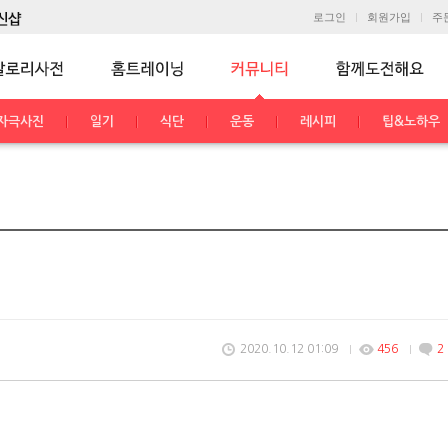
로그인
회원가입
주
자극사진
일기
식단
운동
레시피
팁&노하우
2020.10.12 01:09
456
2