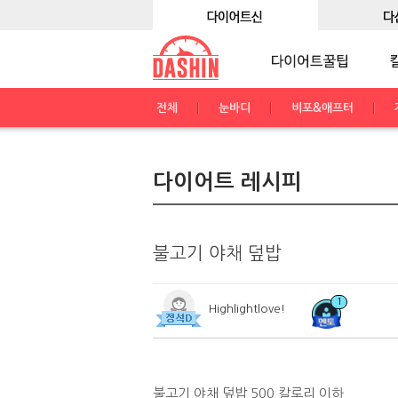
전체
눈바디
비포&애프터
다이어트 레시피
불고기 야채 덮밥
1
Highlightlove!
불고기 야채 덮밥 500 칼로리 이하