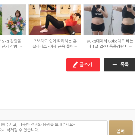
 9kg 감량을
초보자도 쉽게 따라하는 홈
90kg대에서 80kg대로 빼는
' 단기 감량 식
필라테스 –어깨 근육 풀어주
데 1달 걸려! 폭풍감량 비결
은?
기 편
공개?