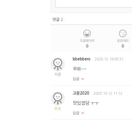
댓글
2
도움됐어요
응원해요
0
0
bbebbero
2020.12.19 03:31
우와~~
지존
답글
고운2020
2020.10.12 11:12
맛있겠당 ㅜㅜ
초보
답글