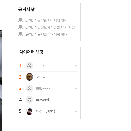
공지사항
[공지] 이용약관 8차 개정 안내
[공지] 개인정보처리방침 13차 개정 안내
[공지] 이용약관 7차 개정 안내
다이어터 랭킹
1
terria
2
고오요
3
999****
4
nrz5oiok
5
원싱이진빈맘