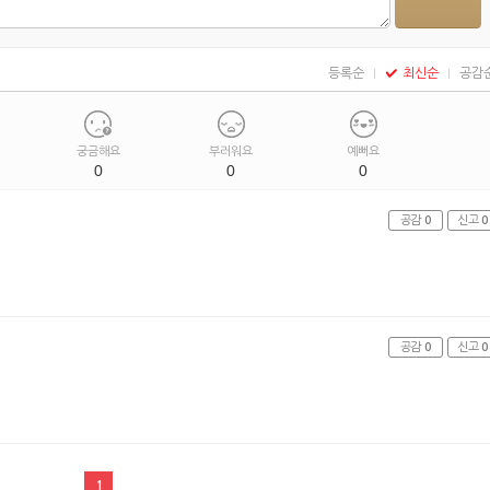
등록순
최신순
공감
궁금해요
부러워요
예뻐요
0
0
0
공감
0
신고
0
공감
0
신고
0
1