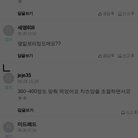
ㅎ
답글쓰기
공감
0
신고
0
세영616
08.28 13:52
정석
몇칼로리정도에요??
답글쓰기
공감
0
신고
0
jeje35
08.28 15:24
정석
360~400정도 맞춰 먹었어요 치즈양을 조절하면서요
ㅎㅎ
답글쓰기
신고
0
미드레드
08.26 07:50
정석