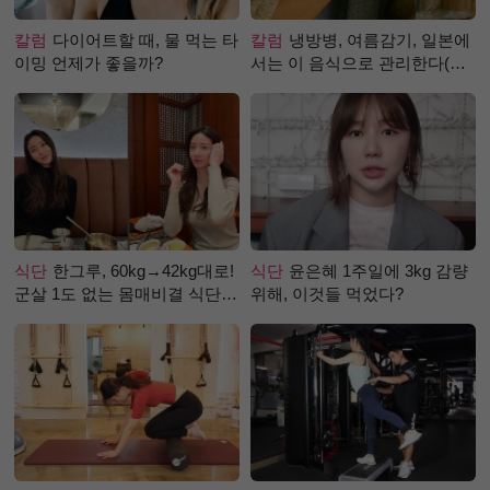
칼럼
다이어트할 때, 물 먹는 타
칼럼
냉방병, 여름감기, 일본에
이밍 언제가 좋을까?
서는 이 음식으로 관리한다(생
강즙 진저샷)
식단
한그루, 60kg→42kg대로!
식단
윤은혜 1주일에 3kg 감량
군살 1도 없는 몸매비결 식단
위해, 이것들 먹었다?
은?