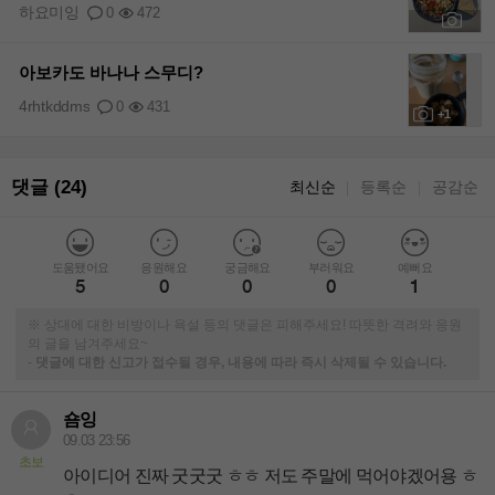
하요미잉
0
472
+2
아보카도 바나나 스무디?
4rhtkddms
0
431
+1
댓글 (24)
최신순
등록순
공감순
｜
｜
도움됐어요
응원해요
궁금해요
부러워요
예뻐요
5
0
0
0
1
※ 상대에 대한 비방이나 욕설 등의 댓글은 피해주세요! 따뜻한 격려와 응원
의 글을 남겨주세요~
-
댓글에 대한 신고가 접수될 경우, 내용에 따라 즉시 삭제될 수 있습니다.
숌잉
09.03 23:56
초보
아이디어 진짜 굿굿굿 ㅎㅎ 저도 주말에 먹어야겠어용 ㅎ