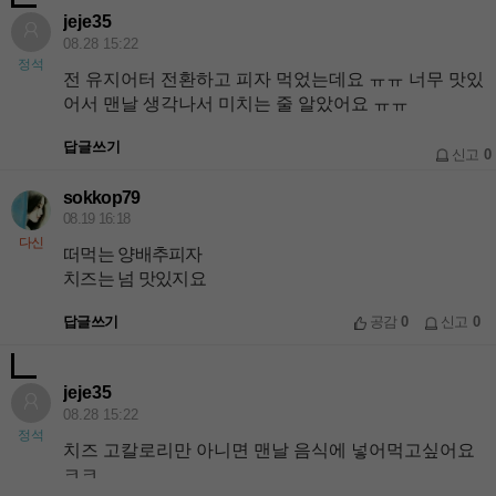
jeje35
08.28 15:22
정석
전 유지어터 전환하고 피자 먹었는데요 ㅠㅠ 너무 맛있
어서 맨날 생각나서 미치는 줄 알았어요 ㅠㅠ
답글쓰기
신고
0
sokkop79
08.19 16:18
다신
떠먹는 양배추피자
치즈는 넘 맛있지요
답글쓰기
공감
0
신고
0
jeje35
08.28 15:22
정석
치즈 고칼로리만 아니면 맨날 음식에 넣어먹고싶어요
ㅋㅋ