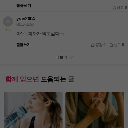
답글쓰기
신고
0
yran2004
08.19 02:50
초보
아우.. 피자가 먹고싶다 ㅠ
답글쓰기
공감
0
신고
0
더보기
함께 읽으면
도움되는 글