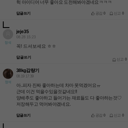
헉 아이디어 너무 좋아요 도전해봐야겠네요ㅋㅋㅋ
답글쓰기
공감
0
신고
0
jeje35
08.28 15:23
정석
꼭! 드셔보세요 ㅎㅎ
답글쓰기
신고
0
38kg감량기
08.19 17:39
정석
아..피자 진짜 좋아하는데 차마 못먹겠어요ㅠ
근데 이건 먹을수있을것같네요!!
양배추도 좋아하고 들어가는 재료들도 다 좋아하는것♡
저장해두고 먹어봐야겠네요.
답글쓰기
공감
0
신고
0