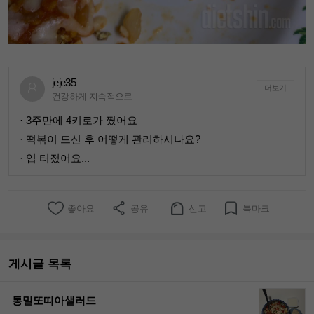
jeje35
더보기
건강하게 지속적으로
· 3주만에 4키로가 쪘어요
· 떡볶이 드신 후 어떻게 관리하시나요?
· 입 터졌어요...
좋아요
공유
신고
북마크
게시글 목록
통밀또띠아샐러드