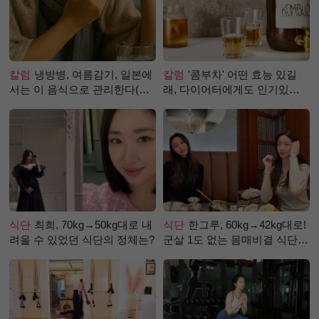
칼럼
냉방병, 여름감기, 일본에
칼럼
'콤부차' 어떤 효능 있길
서는 이 음식으로 관리한다(생
래, 다이어터에게도 인기있는
강즙 진저샷)
걸까?
식단
최희, 70kg→50kg대로 내
식단
한그루, 60kg→42kg대로!
려올 수 있었던 식단의 정체는?
군살 1도 없는 몸매비결 식단
은?