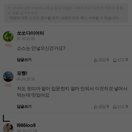
※ 상대에 대한 비방이나 욕설 등의 댓글은 피해주세요! 따뜻한 격려와 응원
의 글을 남겨주세요~
-
댓글에 대한 신고가 접수될 경우, 내용에 따라 즉시 삭제될 수 있습니다.
쏘쏘다이어터
07.19 21:55
다신
소스는 안넣으신건가요?
답글쓰기
공감
0
신고
0
모행!
06.24 20:16
다신
저도 또띠아 말이 입문한지 얼마 안되서 이것저것 넣어서
먹는데 맛있어요
답글쓰기
공감
0
신고
0
l986loo9
06.30 07:28