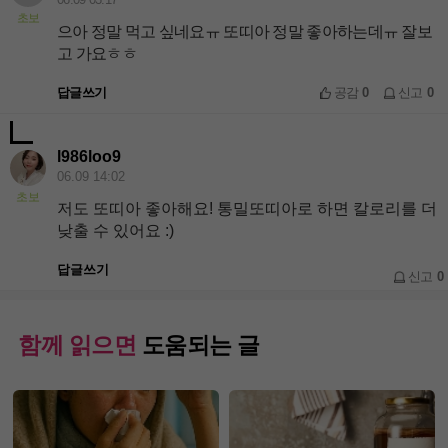
초보
으아 정말 먹고 싶네요ㅠ 또띠아 정말 좋아하는데ㅠ 잘보
고 가요ㅎㅎ
답글쓰기
공감
0
신고
0
l986loo9
06.09 14:02
초보
저도 또띠아 좋아해요! 통밀또띠아로 하면 칼로리를 더
낮출 수 있어요 :)
답글쓰기
신고
0
함께 읽으면
도움되는 글