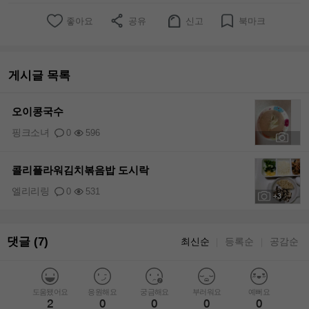
좋아요
공유
신고
북마크
게시글 목록
오이콩국수
핑크소녀
0
596
+2
콜리플라워김치볶음밥 도시락
엘리리링
0
531
+3
댓글 (7)
최신순
등록순
공감순
｜
｜
도움됐어요
응원해요
궁금해요
부러워요
예뻐요
2
0
0
0
0