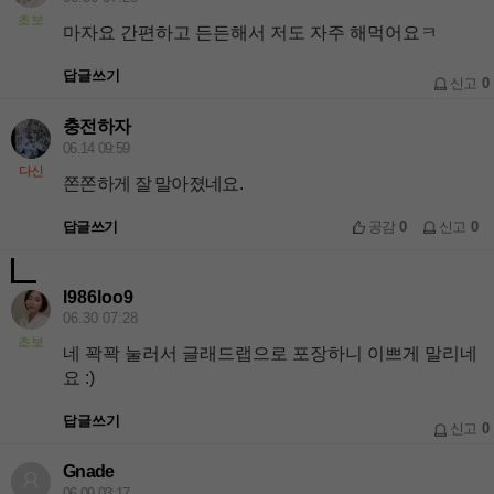
초보
마자요 간편하고 든든해서 저도 자주 해먹어요ㅋ
답글쓰기
신고
0
충전하자
06.14 09:59
다신
쫀쫀하게 잘 말아졌네요.
답글쓰기
공감
0
신고
0
l986loo9
06.30 07:28
초보
네 꽉꽉 눌러서 글래드랩으로 포장하니 이쁘게 말리네
요 :)
답글쓰기
신고
0
Gnade
06.09 03:17