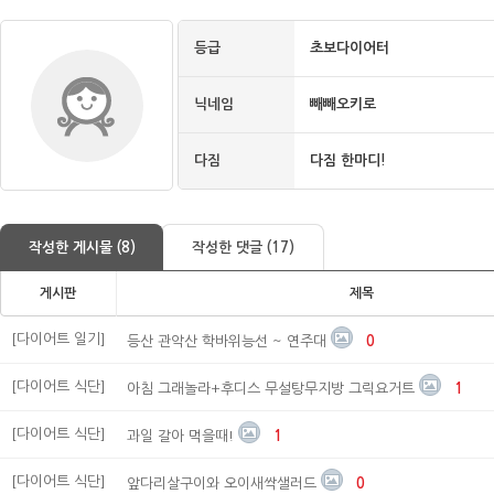
등급
초보다이어터
닉네임
빼빼오키로
다짐
다짐 한마디!
작성한 게시물 (8)
작성한 댓글 (17)
게시판
제목
[다이어트 일기]
등산 관악산 학바위능선 ~ 연주대
0
[다이어트 식단]
아침 그래놀라+후디스 무설탕무지방 그릭요거트
1
[다이어트 식단]
과일 갈아 먹을때!
1
[다이어트 식단]
앞다리살구이와 오이새싹샐러드
0