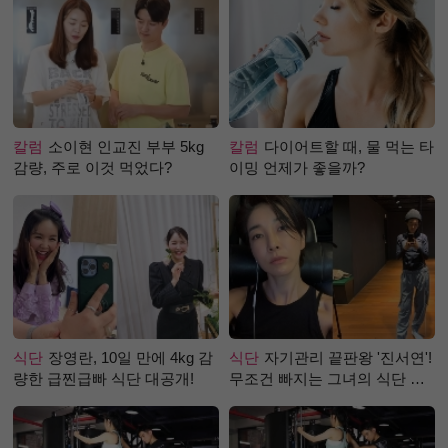
칼럼
소이현 인교진 부부 5kg
칼럼
다이어트할 때, 물 먹는 타
감량, 주로 이것 먹었다?
이밍 언제가 좋을까?
식단
장영란, 10일 만에 4kg 감
식단
자기관리 끝판왕 '진서연'!
량한 급찐급빠 식단 대공개!
무조건 빠지는 그녀의 식단 정
체는?