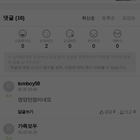
댓글 (16)
최신순
등록순
공감순
｜
｜
도움됐어요
응원해요
궁금해요
부러워요
예뻐요
0
2
0
0
0
※ 상대에 대한 비방이나 욕설 등의 댓글은 피해주세요! 따뜻한 격려와 응원
의 글을 남겨주세요~
-
댓글에 대한 신고가 접수될 경우, 내용에 따라 즉시 삭제될 수 있습니다.
tomboy59
06.05 10:49
초보
영양만점이네요
답글쓰기
공감
0
신고
0
가족모두
06.03 05:29
초보