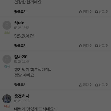
건강한 한끼네요
답글쓰기
공감
0
신고
0
하rain
05.28 15:56
초보
맛있겠어요!
답글쓰기
공감
0
신고
0
랑사201
05.27 15:47
정석
챙겨먹기 힘드실텐데..
정말 이뻐요
답글쓰기
공감
0
신고
0
충전하자
05.26 10:12
다신
예쁘게 맛있게 드시네요~