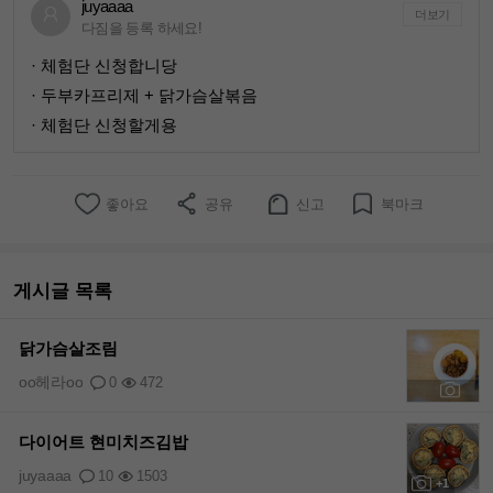
juyaaaa
더보기
다짐을 등록 하세요!
· 체험단 신청합니당
· 두부카프리제 + 닭가슴살볶음
· 체험단 신청할게용
좋아요
공유
신고
북마크
게시글 목록
닭가슴살조림
oo헤라oo
0
472
+1
다이어트 현미치즈김밥
juyaaaa
10
1503
+1