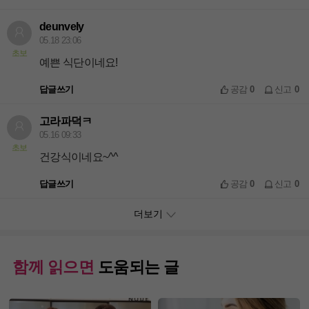
deunvely
05.18 23:06
초보
예쁜 식단이네요!
답글쓰기
공감
0
신고
0
고라파덕ㅋ
05.16 09:33
초보
건강식이네요~^^
답글쓰기
공감
0
신고
0
더보기
함께 읽으면
도움되는 글