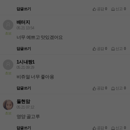
답글쓰기
공감
0
신고
0
배터지
05.21 13:54
초보
너무 예쁘고 맛있겠어요
답글쓰기
공감
0
신고
0
1시내짱1
05.21 09:29
초보
비쥬얼 너무 좋아용
답글쓰기
공감
0
신고
0
둘현맘
05.21 07:12
초보
영양 골고루
답글쓰기
공감
0
신고
0