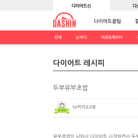
전체
눈바디
비포&애프터
다이어트 레시피
두부유부초밥
50까지고고링
유부초밥이 남아서 다이어트 시작하면서 두