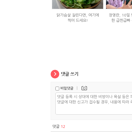
닭가슴살 질린다면, 여기에
장영란, 10일 
찍어 드세요!
한 급찐급빠 
|
비밀댓글
댓글
12