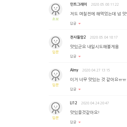
민트그레이
2020.05.08 11:22
저도 며칠전에 해먹었는데 넘 
초보
답글
천사둘맘2
2020.05.04 18:17
맛있군요 내일시도해볼게용
입문
답글
Almy
2020.04.27 13:15
이거 너무 맛있는 것 같아요ㅠㅠ
입문
답글
Ll12
2020.04.24 20:47
맛있을것같아요!
입문
답글