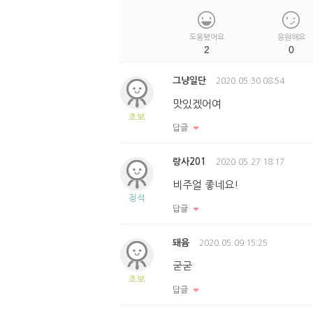
도움됐어요
응원해요
2
0
그냥일단
2020.05.30 08:54
맛있겠어여
초보
답글
랑사201
2020.05.27 18:17
비주얼 좋네요!
정석
답글
돼윰
2020.05.09 15:25
굳굳
초보
답글