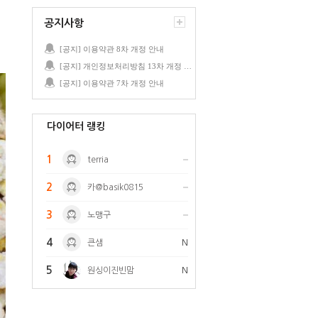
공지사항
[공지] 이용약관 8차 개정 안내
[공지] 개인정보처리방침 13차 개정 안내
[공지] 이용약관 7차 개정 안내
다이어터 랭킹
1
terria
2
카@basik0815
3
노맹구
4
큰샘
N
5
원싱이진빈맘
N