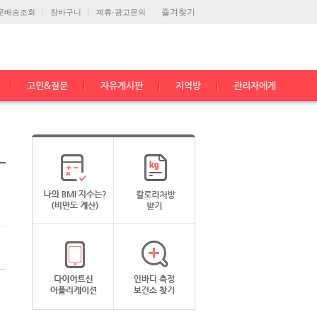
즐겨찾기
문배송조회
장바구니
제휴·광고문의
고민&질문
자유게시판
지역방
관리자에게