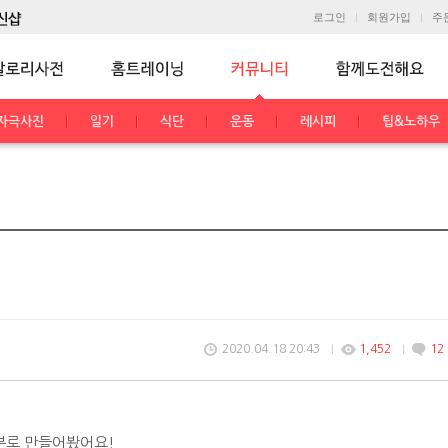
로그인
회원가입
주
자극사진
일기
식단
운동
레시피
팁&노하우
2020.04.18 20:43
1,452
12
부로 만들어봤어요!