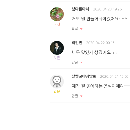
남다른마녀
2020.04.23 19:26
저도 낼 만들어봐야겠어요~^^
다신
답글
박언빈
2020.04.22 00:15
너무 맛있게 생겼어요ㅠㅜ
지존
답글
살뺄꼬야정말로
2020.04.21 13:05
제가 젤 좋아하는 음식이에여ㅜ
입문
답글