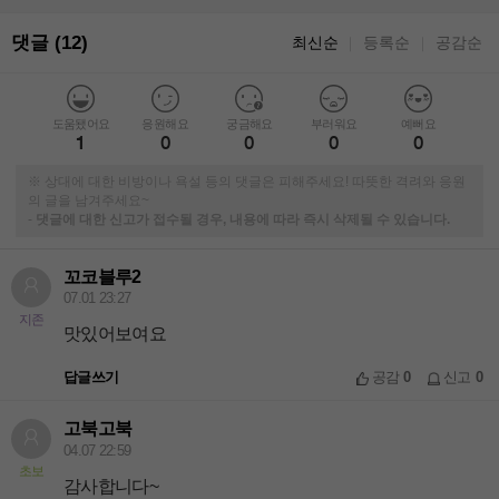
댓글 (12)
최신순
등록순
공감순
｜
｜
도움됐어요
응원해요
궁금해요
부러워요
예뻐요
1
0
0
0
0
※ 상대에 대한 비방이나 욕설 등의 댓글은 피해주세요! 따뜻한 격려와 응원
의 글을 남겨주세요~
-
댓글에 대한 신고가 접수될 경우, 내용에 따라 즉시 삭제될 수 있습니다.
꼬코블루2
07.01 23:27
지존
맛있어보여요
답글쓰기
공감
0
신고
0
고북고북
04.07 22:59
초보
감사합니다~