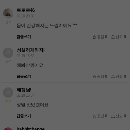
토토로46
02.20 20:30
정석
몸이 건강해지는 느낌이에요 ^^
답글쓰기
공감
0
신고
0
성실하게하자!
02.19 18:52
정석
해봐야겠어요
답글쓰기
공감
0
신고
0
혜정님!
02.18 18:37
초보
정말 맛있겠어요
답글쓰기
공감
0
신고
0
habbitchange