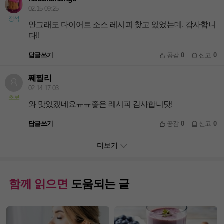
02.15 09:25
정석
안그래도 다이어트 소스 레시피 찾고 있었는데, 감사합니
다!!
답글쓰기
공감
0
신고
0
쩨찔리
02.14 17:03
초보
와 맛있겠네요ㅠㅠ좋은 레시피 감사합니닷!
답글쓰기
공감
0
신고
0
더보기
함께 읽으면
도움되는 글