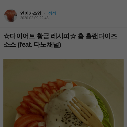
연어가쪼앙
정석
·
2020.02.09 22:43
☆다이어트 황금 레시피☆ 홈 홀랜다이즈
소스 (feat. 다노채널)