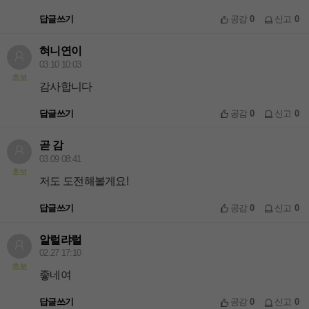
답글쓰기
공감
0
신고
0
혀니연이
03.10 10:03
초보
감사합니다
답글쓰기
공감
0
신고
0
곧 감
03.09 08:41
초보
저도 도전해볼게요!
답글쓰기
공감
0
신고
0
알럴랴럴
02.27 17:10
초보
좋네여
답글쓰기
공감
0
신고
0