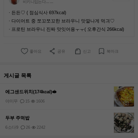
비키니입는다ㅡㅡ
· 든든♡ ( 점심식사 697kcal)
· 다이어트 중 쪼꼬쪼꼬한 브라우니 맛깔나게 먹긔♡
· 프로틴 브라우니 진짜 맛잇어용ㅜㅜ( 오후간식 266kcal)
좋아요
공유
신고
북마크
게시글 목록
에그샌드위치(174kcal)🥪
야미무
15
1606
+2
두부 주먹밥
6소다9
26
2242
+1