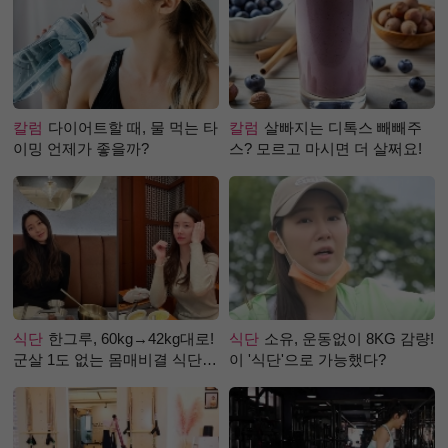
칼럼
다이어트할 때, 물 먹는 타
칼럼
살빠지는 디톡스 빼빼주
이밍 언제가 좋을까?
스? 모르고 마시면 더 살쩌요!
식단
한그루, 60kg→42kg대로!
식단
소유, 운동없이 8KG 감량!
군살 1도 없는 몸매비결 식단
이 '식단'으로 가능했다?
은?