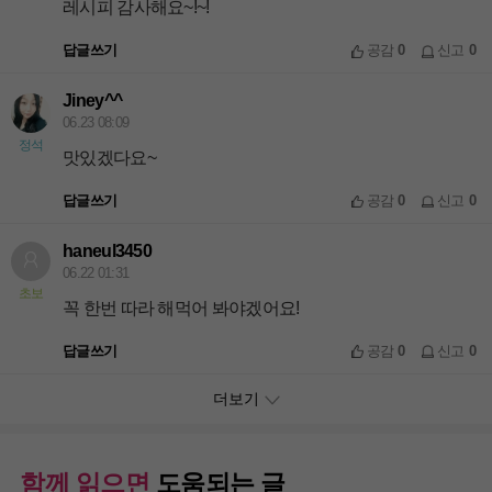
레시피 감사해요~!~!
답글쓰기
공감
0
신고
0
Jiney^^
06.23 08:09
정석
맛있겠다요~
답글쓰기
공감
0
신고
0
haneul3450
06.22 01:31
초보
꼭 한번 따라 해먹어 봐야겠어요!
답글쓰기
공감
0
신고
0
더보기
함께 읽으면
도움되는 글