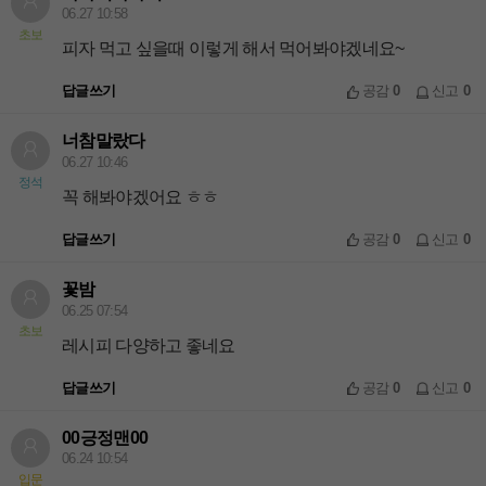
06.27 10:58
초보
피자 먹고 싶을때 이렇게 해서 먹어봐야겠네요~
답글쓰기
공감
0
신고
0
너참말랐다
06.27 10:46
정석
꼭 해봐야겠어요 ㅎㅎ
답글쓰기
공감
0
신고
0
꽃밤
06.25 07:54
초보
레시피 다양하고 좋네요
답글쓰기
공감
0
신고
0
00긍정맨00
06.24 10:54
입문