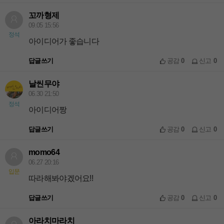
꼬까형제
09.05 15:56
정석
아이디어가 좋습니다
답글쓰기
공감
0
신고
0
날씬무야
06.30 21:50
정석
아이디어짱
답글쓰기
공감
0
신고
0
momo64
06.27 20:16
입문
따라해봐야겠어요!!
답글쓰기
공감
0
신고
0
아라치마라치