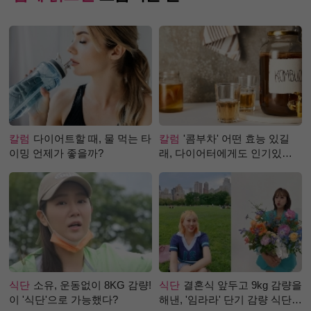
칼럼
다이어트할 때, 물 먹는 타
칼럼
'콤부차' 어떤 효능 있길
이밍 언제가 좋을까?
래, 다이어터에게도 인기있는
걸까?
식단
소유, 운동없이 8KG 감량!
식단
결혼식 앞두고 9kg 감량을
이 '식단'으로 가능했다?
해낸, '임라라' 단기 감량 식단