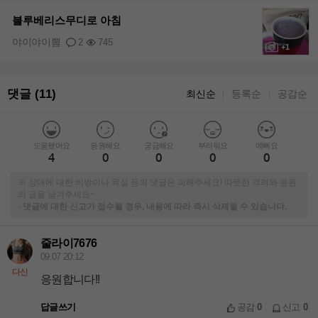
+1
블루베리스무디로 아침
야이야이뽐
2
745
+1
댓글 (11)
최신순
등록순
공감순
｜
｜
도움됐어요
응원해요
궁금해요
부러워요
예뻐요
4
0
0
0
0
※ 상대에 대한 비방이나 욕설 등의 댓글은 피해주세요! 따뜻한 격려와 응원
의 글을 남겨주세요~
-
댓글에 대한 신고가 접수될 경우, 내용에 따라 즉시 삭제될 수 있습니다.
줄라이7676
09.07 20:12
다신
응원합니다!!
답글쓰기
공감
0
신고
0