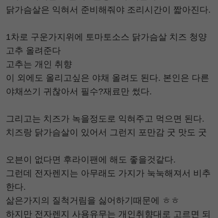
닭가슴살은 익혀서 준비해줘야 조리시간이 짧아진다.
1차로 구운가지위에 토마토소스 닭가슴살 치즈 청양
고추 올려준다
고추는 개인 취향
이 외에도 올리고싶은 야채 올려도 된다. 본인은 다른
야채쓰기 귀찮아서 필수?재료만 썼다.
그리고는 치즈가 녹을정도로 익혀주고 먹으면 된다.
치즈랑 닭가슴살이 있어서 그런지 포만감 굿 맛도 굿
오븐이 없다면 후라이팬에 해도 좋을것같다.
그런데 전자렌지는 아무래도 가지가 눅눅해져서 비추
한다.
삶은가지의 질척거림을 싫어하기때문에 ㅎㅎ
하지만 전자렌지 사용유무는 개인취향대로 고르면 되