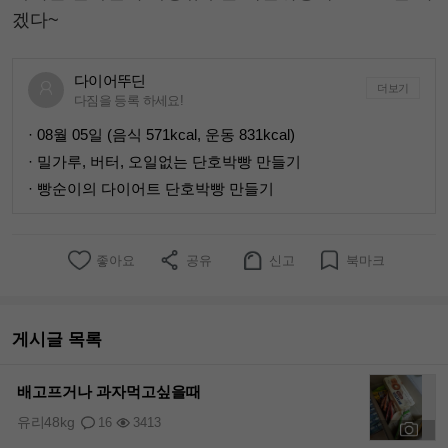
겠다~
다이어뚜딘
더보기
다짐을 등록 하세요!
· 08월 05일 (음식 571kcal, 운동 831kcal)
· 밀가루, 버터, 오일없는 단호박빵 만들기
· 빵순이의 다이어트 단호박빵 만들기
좋아요
공유
신고
북마크
게시글 목록
배고프거나 과자먹고싶을때
유리48kg
16
3413