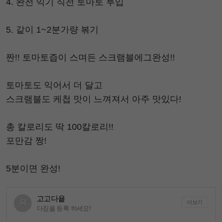
4. 완전 익기 직전 토마토 투입
5. 같이 1~2분가량 볶기
짠!! 토마토즙이 스며든 스크램블에그완성!!
토마토도 익어서 더 달고
스크램블도 케첩 맛이 느껴져서 아주 맛있다!
총 칼로리도 딱 100칼로리!!
포만감 짱!
5분이면 완성!
고고다욭
더보기
다짐을 등록 하세요!