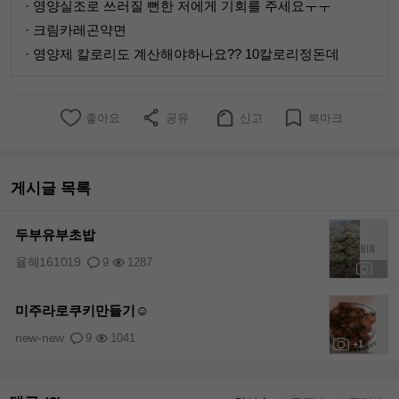
· 영양실조로 쓰러질 뻔한 저에게 기회를 주세요ㅜㅜ
· 크림카레곤약면
· 영양제 칼로리도 계산해야하나요?? 10칼로리정돈데
좋아요
공유
신고
북마크
게시글 목록
두부유부초밥
율혜161019
9
1287
+1
미주라로쿠키만들기☺︎
new-new
9
1041
+1