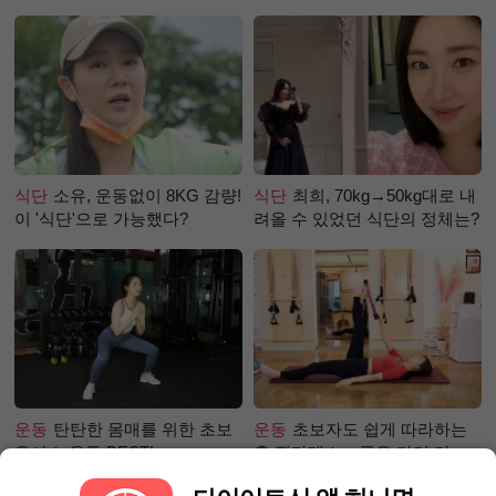
로 극복 (진저샷 루틴)
식단
소유, 운동없이 8KG 감량!
식단
최희, 70kg→50kg대로 내
이 '식단'으로 가능했다?
려올 수 있었던 식단의 정체는?
운동
탄탄한 몸매를 위한 초보
운동
초보자도 쉽게 따라하는
유산소 운동 BEST!
홈 필라테스 – 곧은 다리 라인
만들기 편