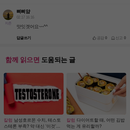
삐삐얌
02.17 16:16
지존
맛잇겟어요~~^^
답글쓰기
공감
0
신고
0
함께 읽으면
도움되는 글
칼럼
남성호르몬 수치, 테스토
칼럼
다이어트할 때, 어떤 김밥
스테론 부족? 약 대신 '이것'으
먹는 게 유리할까?