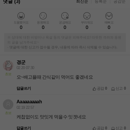
댓글 (3)
최신순
등록순
공감순
｜
｜
도움됐어요
응원해요
궁금해요
부러워요
예뻐요
0
0
0
0
0
※ 상대에 대한 비방이나 욕설 등의 댓글은 피해주세요! 따뜻한 격려와 응원
의 글을 남겨주세요~
-
댓글에 대한 신고가 접수될 경우, 내용에 따라 즉시 삭제될 수 있습니다.
경군
02.20 07:30
초보
오~배고플때 간식같이 먹어도 좋겠네요
답글쓰기
공감
0
신고
0
Aaaaaaaaah
02.19 22:57
초보
케찹없이도 맛잇게 먹을수 잇겟네요
답글쓰기
공감
0
신고
0