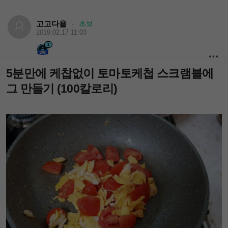
고고다욭
초보
·
2019.02.17 11:03
1
5분만에 케찹없이 토마토케첩 스크램블에
그 만들기 (100칼로리)