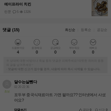
에이프라이 치킨
린쭌
5
1326
+1
댓글 (15)
최신순
등록순
공감순
｜
｜
도움됐어요
응원해요
궁금해요
부러워요
예뻐요
4
0
0
0
0
※ 상대에 대한 비방이나 욕설 등의 댓글은 피해주세요! 따뜻한 격려와 응원
의 글을 남겨주세요~
-
댓글에 대한 신고가 접수될 경우, 내용에 따라 즉시 삭제될 수 있습니다.
달수는살뺀다
02.20 22:36
초보
포두부 중국식재료마트 가면 팔까요?? 인터넷에서 사셨
어요?
답글쓰기
공감
0
신고
0