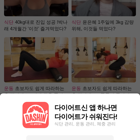
식단
40kg대로 진입 성공 !박나
식단
윤은혜 1주일에 3kg 감량
래 4개월간 '이것' 즐겨먹었다?
위해, 이것들 먹었다?
운동
초보자도 쉽게 따라하는
운동
초보자도 쉽게 따라하는
홈 필라테스 –어깨 근육 풀어주
홈 필라테스 - 폼롤러 종아리 알
기 편
빼기 편
다이어트신 앱 하나면
다이어트가 쉬워진다!
식단 관리, 운동 관리, 체중 관리