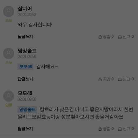
살너어
02.09 20:52
초보
와우 감사합니다
답글쓰기
공감
0
신고
0
밍밍솔트
02.01 09:59
초보
감사해요~
모모46
답글쓰기
공감
0
신고
0
모모46
02.01 09:58
입문
칼로리가 낮은건 아니고 좋은지방이라서 한번
밍밍솔트
올리브오일효능이랑 성분찾아보시면 좋을거같아요
답글쓰기
공감
0
신고
0