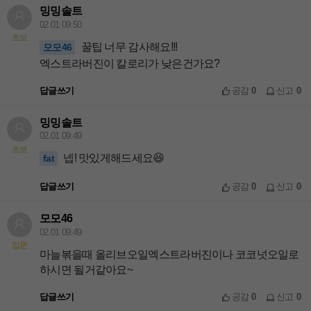
밍밍솔트
02.01 09:50
초보
꿀팁 너무 감사해요!!!
모모46
엑스트라버진이 칼로리가 낮은건가요?
답글쓰기
공감
0
신고
0
밍밍솔트
02.01 09:49
초보
넵! 맛있게해드세요😆
fat
답글쓰기
공감
0
신고
0
모모46
02.01 09:49
입문
마늘볶을때 올리브오일엑스트라버진이나 코코넛오일로
하시면 될거같아요~
답글쓰기
공감
0
신고
0