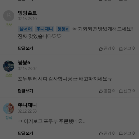
밍밍솔트
02.15 23:10
초보
꼭 기회되면 맛있게해드세요!!
살너어
쭈니재니
붕붕e
진짜 맛있습니다♡♡
답글쓰기
공감
0
신고
0
붕붕e
02.15 23:02
초보
포두부 레시피 감사합니당 급 배고파지네요ㅠ
답글쓰기
공감
0
신고
0
쭈니재니
02.12 22:53
정석
ㅋ 이거보고 포두부 주문했네요..
답글쓰기
공감
0
신고
0