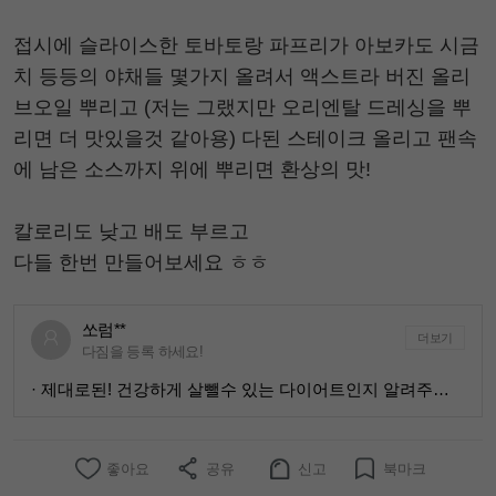
접시에 슬라이스한 토바토랑 파프리가 아보카도 시금
치 등등의 야채들 몇가지 올려서 액스트라 버진 올리
브오일 뿌리고 (저는 그랬지만 오리엔탈 드레싱을 뿌
리면 더 맛있을것 같아용) 다된 스테이크 올리고 팬속
에 남은 소스까지 위에 뿌리면 환상의 맛!
칼로리도 낮고 배도 부르고
다들 한번 만들어보세요 ㅎㅎ
쏘럼**
더보기
다짐을 등록 하세요!
· 제대로된! 건강하게 살뺄수 있는 다이어트인지 알려주세요:)
좋아요
공유
신고
북마크