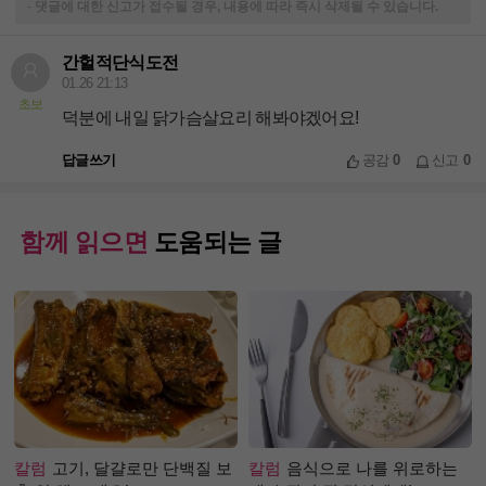
-
댓글에 대한 신고가 접수될 경우, 내용에 따라 즉시 삭제될 수 있습니다.
간헐적단식도전
01.26 21:13
초보
덕분에 내일 닭가슴살요리 해봐야겠어요!
답글쓰기
공감
0
신고
0
함께 읽으면
도움되는 글
칼럼
고기, 달걀로만 단백질 보
칼럼
음식으로 나를 위로하는