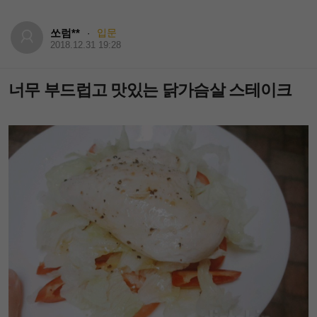
쏘럼**
입문
·
2018.12.31 19:28
너무 부드럽고 맛있는 닭가슴살 스테이크