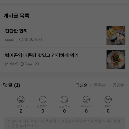
게시글 목록
간단한 한끼
sosomj
19
2521
+1
밥이곤약 매콤닭 맛있고 건강하게 먹기
jinidiet5
5
1201
+1
댓글 (1)
최신순
등록순
공감순
｜
｜
도움됐어요
응원해요
궁금해요
부러워요
예뻐요
2
0
0
0
0
※ 상대에 대한 비방이나 욕설 등의 댓글은 피해주세요! 따뜻한 격려와 응원
의 글을 남겨주세요~