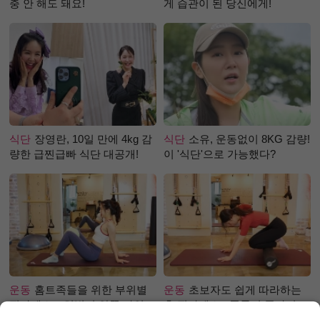
충 안 해도 돼요!
게 습관이 된 당신에게!
식단
장영란, 10일 만에 4kg 감
식단
소유, 운동없이 8KG 감량!
량한 급찐급빠 식단 대공개!
이 '식단'으로 가능했다?
운동
홈트족들을 위한 부위별
운동
초보자도 쉽게 따라하는
필라테스 – 허벅지 안쪽 라인
홈 필라테스 - 폼롤러 종아리 알
만들기편
빼기 편