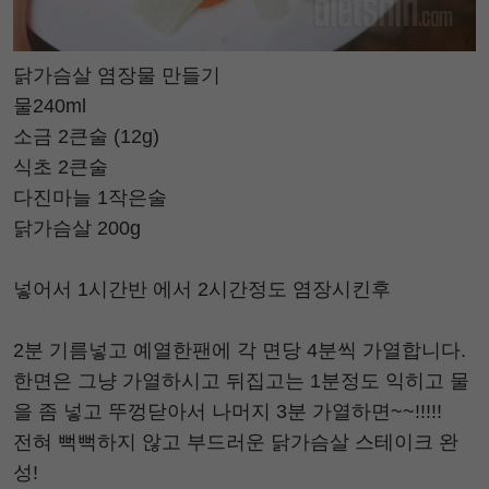
닭가슴살 염장물 만들기
물240ml
소금 2큰술 (12g)
식초 2큰술
다진마늘 1작은술
닭가슴살 200g
넣어서 1시간반 에서 2시간정도 염장시킨후
2분 기름넣고 예열한팬에 각 면당 4분씩 가열합니다.
한면은 그냥 가열하시고 뒤집고는 1분정도 익히고 물
을 좀 넣고 뚜껑닫아서 나머지 3분 가열하면~~!!!!!
전혀 뻑뻑하지 않고 부드러운 닭가슴살 스테이크 완
성!