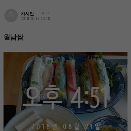
차시언
초보
·
2018.10.17 13:10
월남쌈