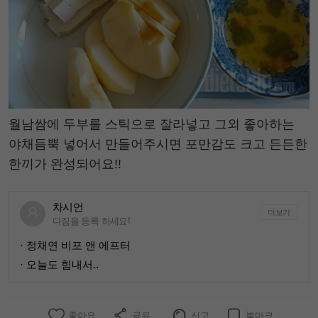
월남쌈에 두부를 스틱으로 잘라넣고 그외 좋아하는
야채듬뿍 넣어서 만들어주시면 포만감도 크고 든든한
한끼가 완성되어요!!
차시언
더보기
다짐을 등록 하세요!
· 정채연 비포 앤 에프터
· 오늘도 힘내서..
좋아요
공유
신고
북마크