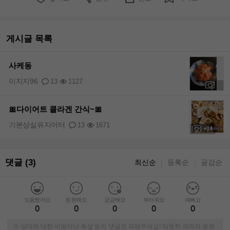
게시글 목록
사케동
이지지96
13
1127
+1
🎀다이어트 콜라겐 간식~🎀
기본상실유지어터
13
1671
+14
댓글 (3)
최신순
등록순
공감순
｜
｜
도움됐어요
응원해요
궁금해요
부러워요
예뻐요
0
0
0
0
0
※ 상대에 대한 비방이나 욕설 등의 댓글은 피해주세요! 따뜻한 격려와 응원