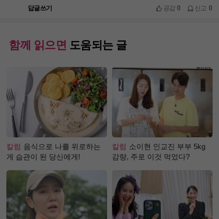
답글쓰기
공감
0
신고
0
함께 읽으면
도움되는 글
칼럼
음식으로 나를 위로하는
칼럼
소이현 인교진 부부 5kg
게 습관이 된 당신에게!
감량, 주로 이것 먹었다?