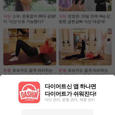
식단
소유, 운동없이 8KG 감량!
식단
장영란, 10일 만에 4kg 감
이 '식단'으로 가능했다?
량한 급찐급빠 식단 대공개!
운동
초보자도 쉽게 따라하는
운동
초보자도 쉽게 따라하는
홈 필라테스 –어깨 근육 풀어주
홈 필라테스 – 곧은 다리 라인
기 편
만들기 편
다이어트신 앱 하나면
다이어트가 쉬워진다!
식단 관리, 운동 관리, 체중 관리