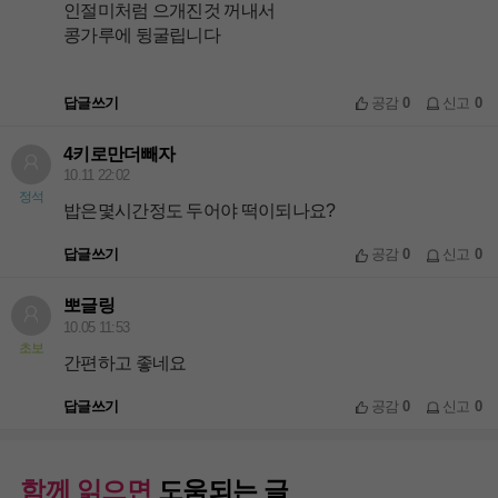
인절미처럼 으개진것 꺼내서
콩가루에 뒹굴립니다
답글쓰기
공감
0
신고
0
4키로만더빼자
10.11 22:02
정석
밥은몇시간정도 두어야 떡이되나요?
답글쓰기
공감
0
신고
0
뽀글링
10.05 11:53
초보
간편하고 좋네요
답글쓰기
공감
0
신고
0
함께 읽으면
도움되는 글