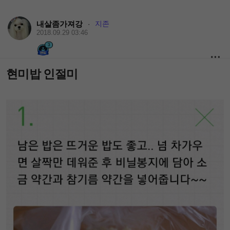
내살좀가져강
지존
·
2018.09.29 03:46
3
현미밥 인절미