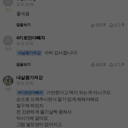
12.07 23:46
초보
좋네욤
답글쓰기
공감
0
신고
0
4키로만더빼자
10.11 22:06
정석
아하 감사합니다!
내살좀가져강
답글쓰기
공감
0
신고
0
내살좀가져강
10.11 22:05
지존
가만둔다고 떡이 되는게 아니구요
4키로만더빼자
손으로 으깨주시면서 찰기 있게 해줘야해요
절구에 찌던지
전 간편하게 물기살짝 묻혀서
믹서기에 갈아요
그럼 쌀모양이 없어지고