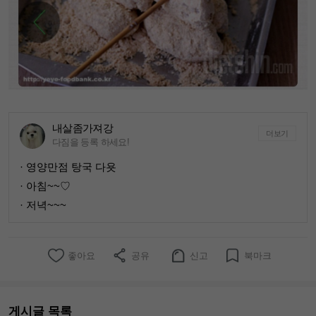
내살좀가져강
더보기
다짐을 등록 하세요!
· 영양만점 탕국 다욧
· 아침~~♡
· 저녁~~~
좋아요
공유
신고
북마크
게시글 목록