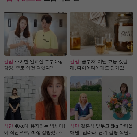
칼럼
소이현 인교진 부부 5kg
칼럼
'콤부차' 어떤 효능 있길
감량, 주로 이것 먹었다?
래, 다이어터에게도 인기있는
걸까?
식단
40kg대 유지하는 박세미!
식단
결혼식 앞두고 9kg 감량을
이 식단으로, 20kg 감량했다?
해낸, '임라라' 단기 감량 식단