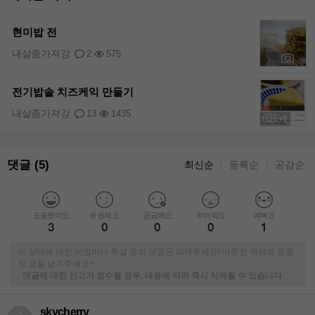
현미밥 전
내살좀가져강
2
575
+3
전기밥솥 치즈케익 만들기
내살좀가져강
13
1435
+8
댓글 (5)
최신순
등록순
공감순
｜
｜
도움됐어요
응원해요
궁금해요
부러워요
예뻐요
3
0
0
0
1
※ 상대에 대한 비방이나 욕설 등의 댓글은 피해주세요! 따뜻한 격려와 응원
의 글을 남겨주세요~
-
댓글에 대한 신고가 접수될 경우, 내용에 따라 즉시 삭제될 수 있습니다.
skycherry