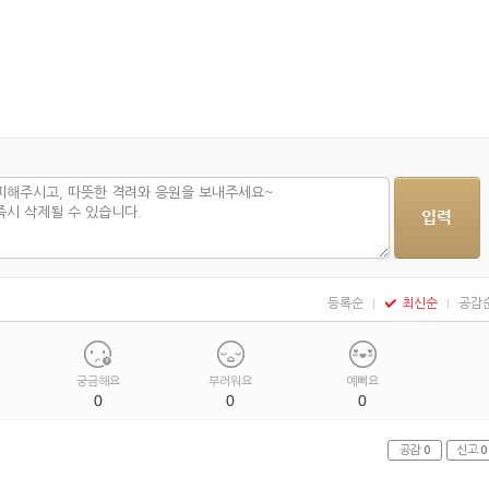
등록순
최신순
공감
궁금해요
부러워요
예뻐요
0
0
0
공감
0
신고
0