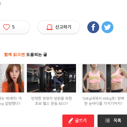
!
5
신고하기
함께 읽으면
도움되는 글
하는 박세미! 이
빈약한 엉덩이 보완을 위한
50kg대에서 40kg로! 완벽
kg 감량했다?
초보 헬스 운동 BEST!
한 눈바디를 가지기까지?