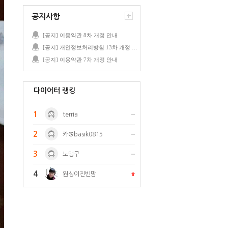
공지사항
[공지] 이용약관 8차 개정 안내
[공지] 개인정보처리방침 13차 개정 안내
[공지] 이용약관 7차 개정 안내
다이어터 랭킹
1
terria
2
카@basik0815
3
노맹구
4
원싱이진빈맘