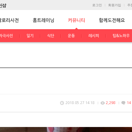
로그인
회원가입
주
자극사진
일기
식단
운동
레시피
팁&노하우
2018.05.27 14:18
2,298
14