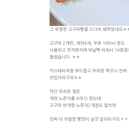
그 유명한 고구마빵을 드디어 해먹었네요ㅎ
고구마 2개반, 계란4개, 우유 100ml 정도
사용하고 전자렌지에 비닐팩 씌워서 14분정
돌렸습니다. ㅎㅎ
카스테라처럼 부드럽고 우유랑 먹으니 진짜
맛있더라구요ㅎㅎ
약간 아쉬운 점은
계란 노른자를 4개 다 썼는데
고구마 반개랑 노른자2개정도 덜쓰면
진짜 더 리얼한 빵맛이 날것 같더라구요ㅋㅋ