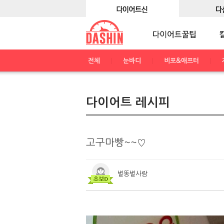
전체
눈바디
비포&애프터
다이어트 레시피
고구마빵~~♡
별똥별사람