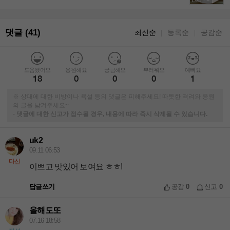
댓글 (41)
최신순
등록순
공감순
｜
｜
도움됐어요
응원해요
궁금해요
부러워요
예뻐요
18
0
0
0
1
※ 상대에 대한 비방이나 욕설 등의 댓글은 피해주세요! 따뜻한 격려와 응원
의 글을 남겨주세요~
-
댓글에 대한 신고가 접수될 경우, 내용에 따라 즉시 삭제될 수 있습니다.
uk2
09.11 06:53
다신
이쁘고 맛있어 보여요 ㅎㅎ!
답글쓰기
공감
0
신고
0
올해도또
07.16 18:58