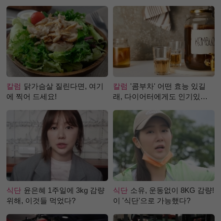
칼럼
닭가슴살 질린다면, 여기
칼럼
'콤부차' 어떤 효능 있길
에 찍어 드세요!
래, 다이어터에게도 인기있는
걸까?
식단
윤은혜 1주일에 3kg 감량
식단
소유, 운동없이 8KG 감량!
위해, 이것들 먹었다?
이 '식단'으로 가능했다?