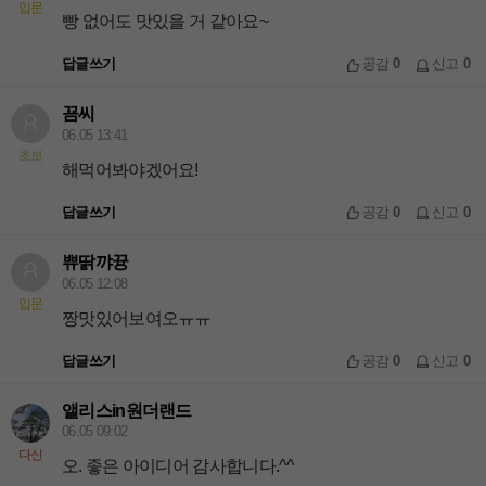
입문
빵 없어도 맛있을 거 같아요~
답글쓰기
공감
0
신고
0
꾬씨
06.05 13:41
초보
해먹어봐야겠어요!
답글쓰기
공감
0
신고
0
쀼딹꺄뀽
06.05 12:08
입문
짱맛있어보여오ㅠㅠ
답글쓰기
공감
0
신고
0
앨리스in원더랜드
06.05 09:02
다신
오. 좋은 아이디어 감사합니다.^^