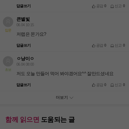
답글쓰기
공감
0
신고
0
큰별빛
06.04 10:15
입문
저랩은 몬가요?
답글쓰기
공감
0
신고
0
ㅇ냥이ㅇ
06.04 08:00
초보
저도 오늘 만들어 먹어 봐야겠어요^^ 잘만드셨네요
답글쓰기
공감
0
신고
0
더보기
함께 읽으면
도움되는 글