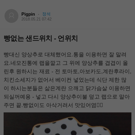
Pigpin
정석
·
2018.05.21 07:42
빵없는 샌드위치 - 언위치
빵대신 양상추로 대체했어요.통을 이용하면 잘 말려
요.네모진통에 랩을깔고 그 위에 양상추를 겹겹이 올
린후 원하시는 재료 - 전 토마토,아보카도,계란후라이,
치킨소세지가 없어서 베이컨 넣었는데 식단 제한 많
이 하시는분들은 삶은계란 으깨고 닭가슴살 이용하면
되실꺼예용 - 넣고 다시 양상추이불 덮고 랩으로 말아
주면 끝.빵없이도 아삭거려서 맛있어염👍🏻