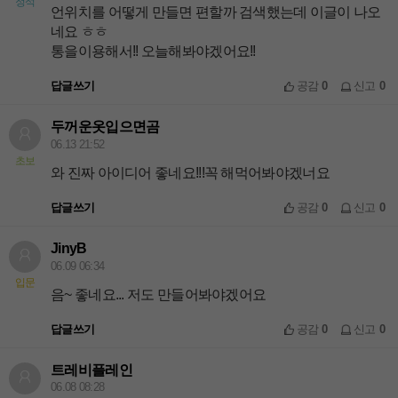
정석
언위치를 어떻게 만들면 편할까 검색했는데 이글이 나오
네요 ㅎㅎ
통을이용해서!! 오늘해봐야겠어요!!
답글쓰기
공감
0
신고
0
두꺼운옷입으면곰
06.13 21:52
초보
와 진짜 아이디어 좋네요!!!꼭 해먹어봐야겠너요
답글쓰기
공감
0
신고
0
JinyB
06.09 06:34
입문
음~ 좋네요... 저도 만들어봐야겠어요
답글쓰기
공감
0
신고
0
트레비플레인
06.08 08:28