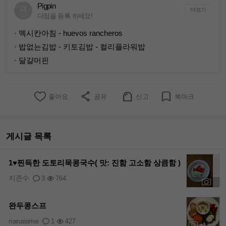
Pigpin
더보기
다짐을 등록 하세요!
· 멕시칸아침 - huevos rancheros
· 밥없는김밥 - 키토김밥 - 컬리플라워밥
· 달걀머핀
좋아요
공유
신고
북마크
게시글 목록
1♥찐득한 도토리묵콩국수( 맛: 진함 고소함 상큼함 )
지존수
3
764
+1
완두콩스프
nanaisme
1
427
+1