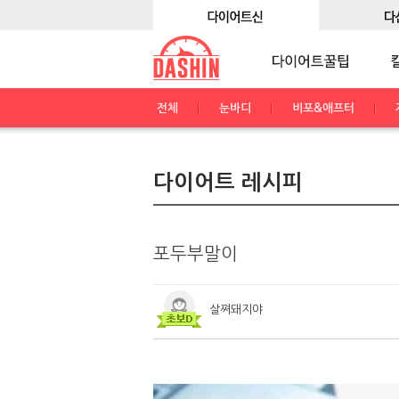
전체
눈바디
비포&애프터
다이어트 레시피
포두부말이
살쪄돼지야