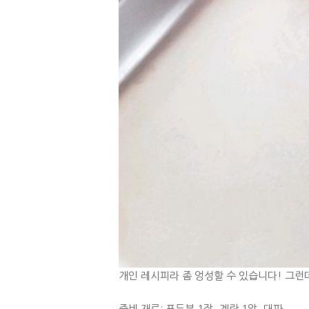
개인 레시피라 좀 엉성할 수 있습니다! 그런
준비 재료: 포두부 1장, 계란 1알, 대파