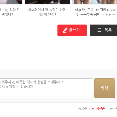
 3kg 감량 위
헬스장에서 이 동작만 하면,
5kg 빼, 근육 UP 지방 DOW
들 먹었다?
애플힙 완성?!
N! 근육부족 몸매 ☞ 탄탄몸
매로 변화한 비결!
등록순
최신순
공감