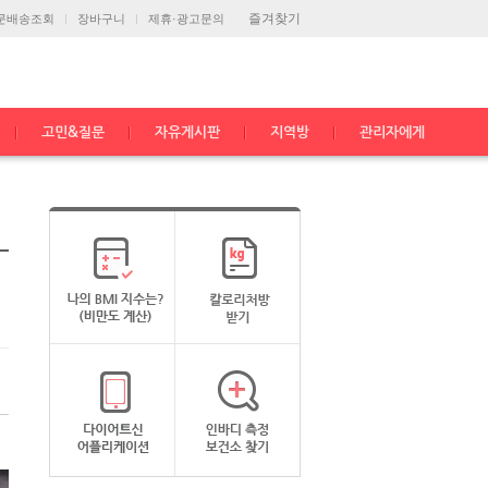
즐겨찾기
문배송조회
장바구니
제휴·광고문의
고민&질문
자유게시판
지역방
관리자에게