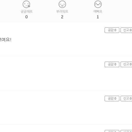
궁금해요
부러워요
예뻐요
0
2
1
공감
0
신고
0
보여요!
공감
0
신고
0
공감
0
신고
0