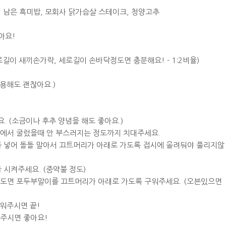
, 남은 흑미밥, 모회사 닭가슴살 스테이크, 청양고추
아요!
로길이 새끼손가락, 세로길이 손바닥정도면 충분해요! - 1:2비율)
사용해도 괜찮아요.)
. (소금이나 후추 양념을 해도 좋아요.)
닥에서 굴렀을때 안 부스러지는 정도까지 치대주세요.
료를 넣어 돌돌 말아서 끄트머리가 아래로 가도록 접시에 올려둬야 풀리지않
을 시켜주세요. (중약불 정도)
정도면 포두부말이를 끄트머리가 아래로 가도록 구워주세요. (오븐있으면
구워주시면 끝!
워주시면 좋아요!