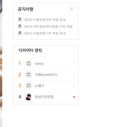
공지사항
[공지] 이용약관 8차 개정 안내
[공지] 개인정보처리방침 13차 개정 안내
[공지] 이용약관 7차 개정 안내
다이어터 랭킹
1
terria
2
카@basik0815
3
노맹구
4
원싱이진빈맘