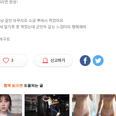
차리면 완성!
냥 겉만 마무리로 소금 뿌려서 먹었어요.
새 밀가루 못 먹었는데 군만두 같는 느낌이라 행복해여...
려구요.
3
신고하기
함께 읽으면
도움되는 글