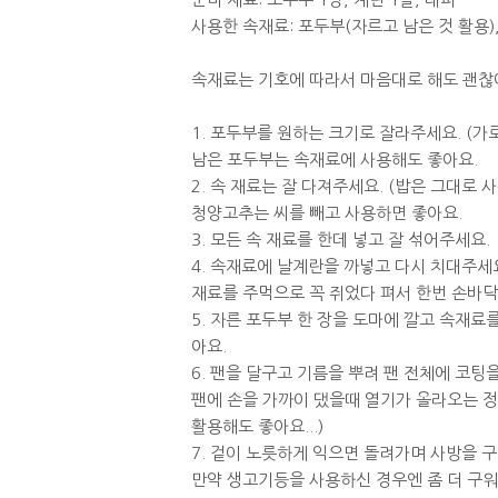
사용한 속재료: 포두부(자르고 남은 것 활용)
속재료는 기호에 따라서 마음대로 해도 괜찮
1. 포두부를 원하는 크기로 잘라주세요. (가
남은 포두부는 속재료에 사용해도 좋아요.
2. 속 재료는 잘 다져주세요. (밥은 그대로 
청양고추는 씨를 빼고 사용하면 좋아요.
3. 모든 속 재료를 한데 넣고 잘 섞어주세요.
4. 속재료에 날계란을 까넣고 다시 치대주세요
재료를 주먹으로 꼭 쥐었다 펴서 한번 손바
5. 자른 포두부 한 장을 도마에 깔고 속재
아요.
6. 팬을 달구고 기름을 뿌려 팬 전체에 코팅
팬에 손을 가까이 댔을때 열기가 올라오는 
활용해도 좋아요...)
7. 겉이 노릇하게 익으면 돌려가며 사방을 
만약 생고기등을 사용하신 경우엔 좀 더 구