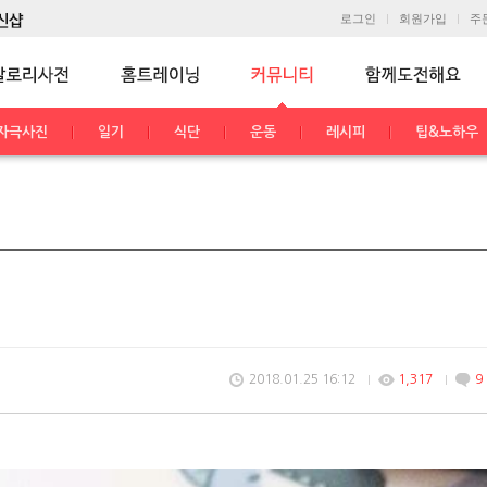
로그인
회원가입
주
자극사진
일기
식단
운동
레시피
팁&노하우
2018.01.25 16:12
1,317
9