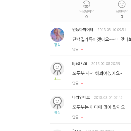
도움됐어요
응원해요
0
0
만능다이어터
2018.03.10 09:51
단백질가득이겠어요~~!! 맛나
정석
답글
hje0728
2018.02.08 20:59
포두부 사서 해봐야겠어요~
초보
답글
나영인데요
2018.02.01 07:45
포두부는 어디에 많이 팔까요
정석
답글