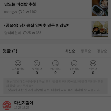
맛있는 버섯밥 추천
ssongya
2
1102
+4
{공모전} 닭가슴살 양배추 만두 & 김말이
달려라현미
25
3531
+8
댓글 (1)
최신순
등록순
공감순
｜
｜
도움됐어요
응원해요
궁금해요
부러워요
예뻐요
0
0
2
3
0
※ 상대에 대한 비방이나 욕설 등의 댓글은 피해주세요! 따뜻한 격려와 응원
의 글을 남겨주세요~
-
댓글에 대한 신고가 접수될 경우, 내용에 따라 즉시 삭제될 수 있습니다.
다신지킴이
12.28 16:22