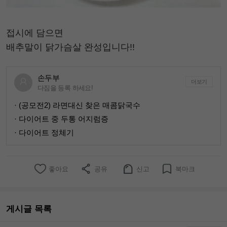
접시에 담으면
배추말이 닭가슴살 완성입니다!!
손두부
더보기
다짐을 등록 하세요!
· (공모전2) 라면대신 찾은 매콤닭국수
· 다이어트 중 두통 어지럼증
· 다이어트 정체기
좋아요
공유
신고
북마크
게시글 목록