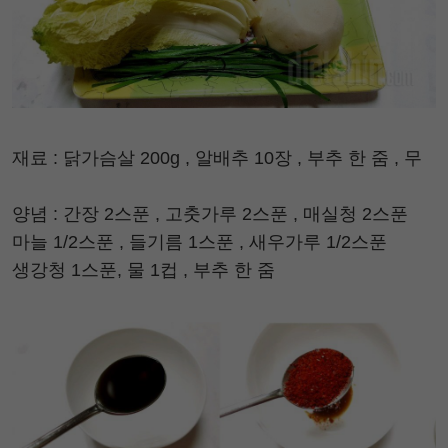
재료 : 닭가슴살 200g , 알배추 10장 , 부추 한 줌 , 무
양념 : 간장 2스푼 , 고춧가루 2스푼 , 매실청 2스푼
마늘 1/2스푼 , 들기름 1스푼 , 새우가루 1/2스푼
생강청 1스푼, 물 1컵 , 부추 한 줌