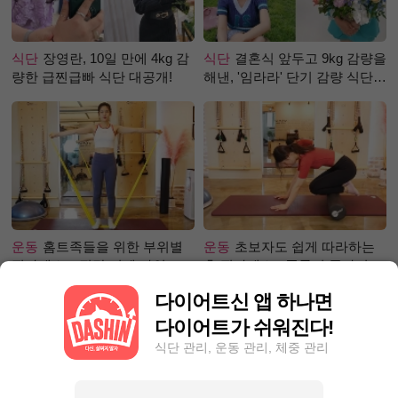
식단
장영란, 10일 만에 4kg 감
식단
결혼식 앞두고 9kg 감량을
량한 급찐급빠 식단 대공개!
해낸, '임라라' 단기 감량 식단
은?
운동
홈트족들을 위한 부위별
운동
초보자도 쉽게 따라하는
필라테스 – 직각 어깨 라인 만
홈 필라테스 - 폼롤러 종아리 알
들기 편
빼기 편
다이어트신 앱 하나면
다이어트가 쉬워진다!
식단 관리, 운동 관리, 체중 관리