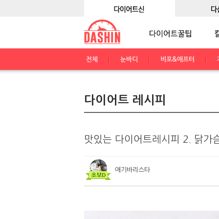
전체
눈바디
비포&애프터
다이어트 레시피
맛있는 다이어트레시피 2. 닭가슴
애기바리스타