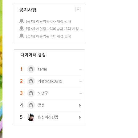
공지사항
[공지] 이용약관 8차 개정 안내
[공지] 개인정보처리방침 13차 개정 안내
[공지] 이용약관 7차 개정 안내
다이어터 랭킹
1
terria
2
카@basik0815
3
노맹구
4
큰샘
N
5
원싱이진빈맘
N