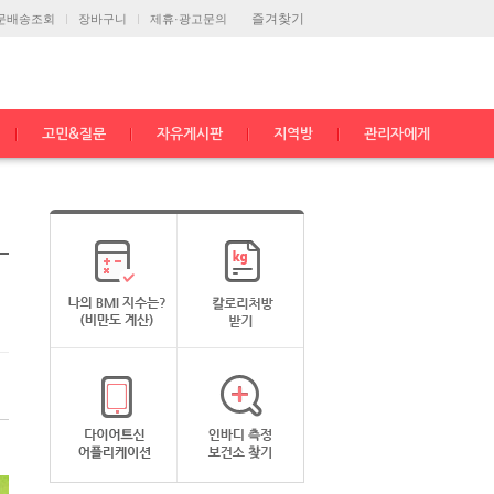
즐겨찾기
문배송조회
장바구니
제휴·광고문의
고민&질문
자유게시판
지역방
관리자에게