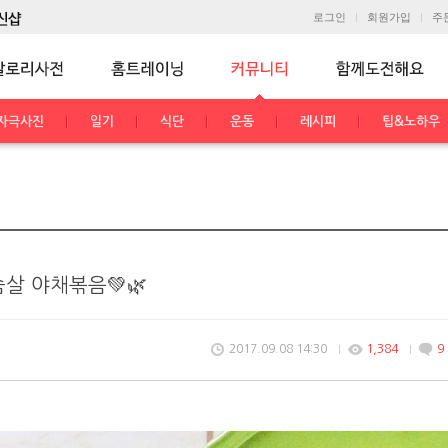
로그인
회원가입
주
자극사진
일기
식단
운동
레시피
팁&노하우
살 야채볶음💚🌿
2017.09.08 14:30
1,384
9