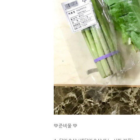
💚준비물 💚