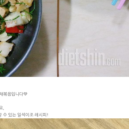
채볶음입니다💚
요,
 수 있는 일석이조 레시피!