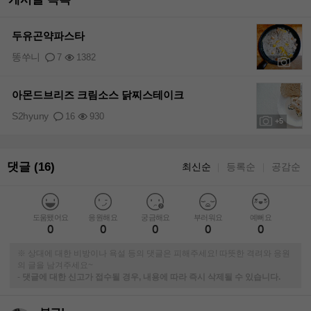
두유곤약파스타
똥쑤니
7
1382
+1
아몬드브리즈 크림소스 닭찌스테이크
S2hyuny
16
930
+5
댓글 (16)
최신순
등록순
공감순
｜
｜
도움됐어요
응원해요
궁금해요
부러워요
예뻐요
0
0
0
0
0
※ 상대에 대한 비방이나 욕설 등의 댓글은 피해주세요! 따뜻한 격려와 응원
의 글을 남겨주세요~
-
댓글에 대한 신고가 접수될 경우, 내용에 따라 즉시 삭제될 수 있습니다.