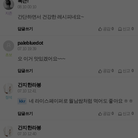
복근!
08.10 00:10
지존
간단하면서 건강한 레시피네요~
답글쓰기
공감
0
신고
0
palebluedot
07.10 19:39
초보
오 이거 맛있겠어요~~~
답글쓰기
공감
0
신고
0
간지한라봉
07.10 12:41
정석
네 라이스페이퍼로 월남쌈처럼 먹어도 좋아요 ㅎㅎ
kkr
답글쓰기
공감
0
신고
0
간지한라봉
07.10 12:40