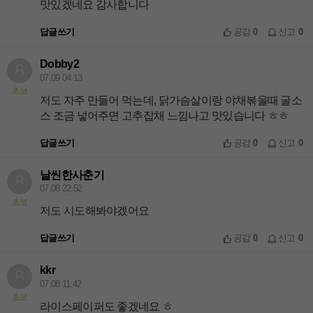
맛있겠네요 감사합니다
답글쓰기
공감
0
신고
0
Dobby2
07.09 04:13
초보
저도 자주 만들어 먹는데, 닭가슴살이랑 야채볶을때 굴소
스 조금 넣어주면 고추잡채 느낌나고 맛있습니다 ㅎㅎ
답글쓰기
공감
0
신고
0
날씬한사춘기
07.08 22:52
초보
저도 시도해봐야겠어요
답글쓰기
공감
0
신고
0
kkr
07.08 11:42
초보
라이스페이퍼도 좋겠네요 ㅎ