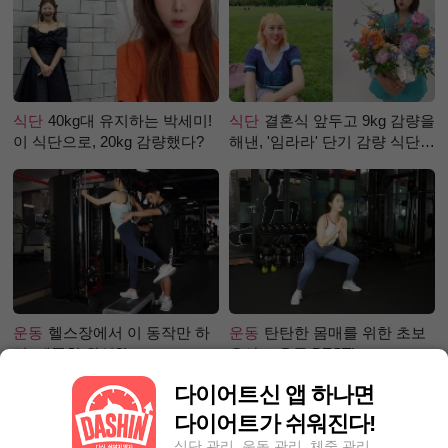
식단
40kg대 유지하는 박세미!
식단
결혼식 앞두고 9kg 감량을
이 식단으로, 20kg 감량했다?
해낸, '임라라' 단기 감량 식단
은?
운동
헬스장에서 이 동작만 하
운동
탄탄한 몸매를 위한 초보
면, 애플힙 완성?!
유산소 운동 BEST!
다이어트신 앱 하나면
다이어트가 쉬워진다!
식단 관리, 운동 관리, 체중 관리