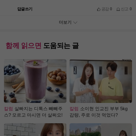
답글쓰기
공감
0
신고
0
더보기
함께 읽으면
도움되는 글
칼럼
살빠지는 디톡스 빼빼주
칼럼
소이현 인교진 부부 5kg
스? 모르고 마시면 더 살쩌요!
감량, 주로 이것 먹었다?