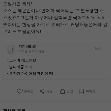
토핑하면 되요!
소스는 레몬즙이나 연어회 찍어먹는 그 흰투명한 소
스있죠? 그런거 아무거나 살짝씩만 찍어드세요 ㅎㅎ
또띠아는 한장을 가위로 여러개로 커팅해놓은거라 칼
로리도 부담없어요!
간지한라봉
더보기
다짐을 등록 하세요!
· 고구마 에그인헬
· 병아리콩 카레
· 초간단 다이어터 팬케이크!
좋아요
공유
신고
북마크
게시글 목록