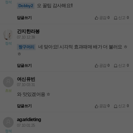
정석
오 꿀팁 감사해요!!
Dobby2
답글쓰기
공감
0
신고
0
간지한라봉
07.10 12:39
정석
네 맞아요! 시각적 효과때매 배가 더 불러요 ㅎ
짱구머리
ㅎ
답글쓰기
공감
0
신고
0
여신유빈
07.10 03:31
초보
와 맛있겠어용 ㅎ
답글쓰기
공감
0
신고
0
agaridieting
07.10 01:25
정석