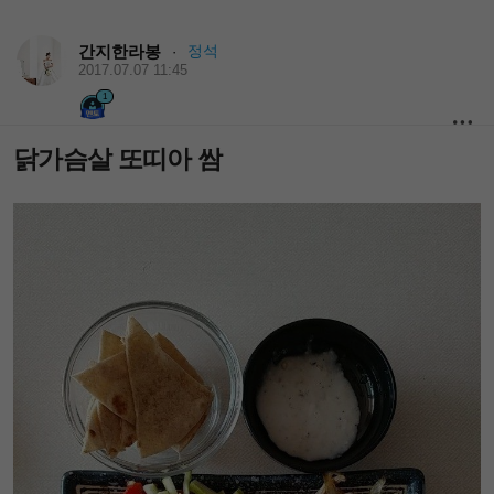
간지한라봉
정석
·
2017.07.07 11:45
1
닭가슴살 또띠아 쌈