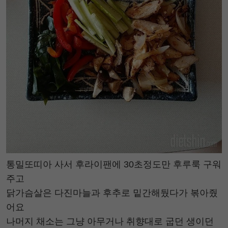
통밀또띠아 사서 후라이팬에 30초정도만 후루룩 구워
주고
닭가슴살은 다진마늘과 후추로 밑간해뒀다가 볶아줬
어요
나머지 채소는 그냥 아무거나 취향대로 굽던 생이던