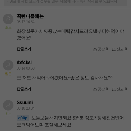
-
댓글에 대한 신고가 접수될 경우, 내용에 따라 즉시 삭제될 수 있습니다.
꼭뺀다올해는
03.17 14:54
초보
화장실못가서짜증났는데팁감사드려요낼부터해먹어야
겠어요!
답글쓰기
공감
0
신고
0
rbflcksl
03.14 08:50
입문
오 저도 해먹어봐야겠어요~좋은 정보 감사해요^^
답글쓰기
공감
0
신고
0
Ssuuinii
03.10 23:34
초보
보들보들해지면되요 한5분 정도? 정해진건없어
q00p
요ㅋ먹어보며 조절해보세요