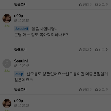
답글쓰기
공감
0
신고
0
q00p
03.10 22:52
초보
답 감사합니당...
Ssuuinii
근딩 어느 정도 볶아줘야하나요?
답글쓰기
공감
0
신고
0
Ssuuinii
03.10 22:48
초보
산모용도 상관없어요~~산모용이면 더좋은질일거
q00p
같은데요ㅋ
답글쓰기
공감
0
신고
0
q00p
03.10 22:33
초보