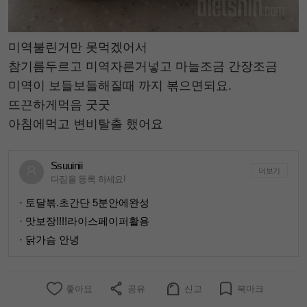
미역불린거만 못먹겠어서
참기름두르고 미역자른거넣고 마늘조금 간장조금
미역이 보들보들해질때 까지 볶으면되요.
뜨끈하게먹음 굿굿
아침에먹고 변비탈출 했어요
Ssuuinii
더보기
다짐을 등록 하세요!
· 토달볶.초간단 5분안에완성
· 맛보장!!!!라이스페이퍼활용
· 닭가슴 안녕
좋아요
공유
신고
북마크