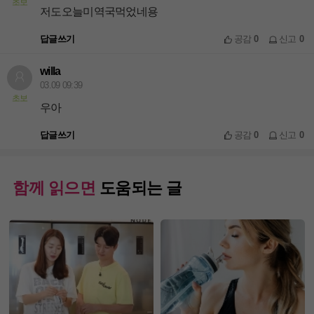
초보
저도오늘미역국먹었네용
답글쓰기
공감
0
신고
0
willa
03.09 09:39
초보
우아
답글쓰기
공감
0
신고
0
함께 읽으면
도움되는 글