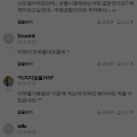
산모용미역있던데... 보통시중에파는거랑 같은건가요? 해
먹어보고싶은데... 주방경험이거의 무지해서.... ㅠ
답글쓰기
공감
0
신고
0
Ssuuinii
03.09 20:20
초보
미역이 진짜좋대요몸에ㅋ
답글쓰기
공감
0
신고
0
*지치지않을거야*
03.09 17:45
정석
미역줄기볶음은 가끔 해 먹는데 미역만 볶아서도 먹을 수
있겠네요.^^
답글쓰기
공감
0
신고
0
willa
03.09 09:40