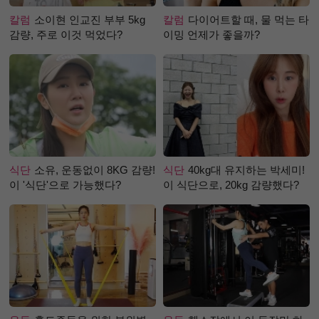
칼럼
소이현 인교진 부부 5kg
칼럼
다이어트할 때, 물 먹는 타
감량, 주로 이것 먹었다?
이밍 언제가 좋을까?
식단
소유, 운동없이 8KG 감량!
식단
40kg대 유지하는 박세미!
이 '식단'으로 가능했다?
이 식단으로, 20kg 감량했다?