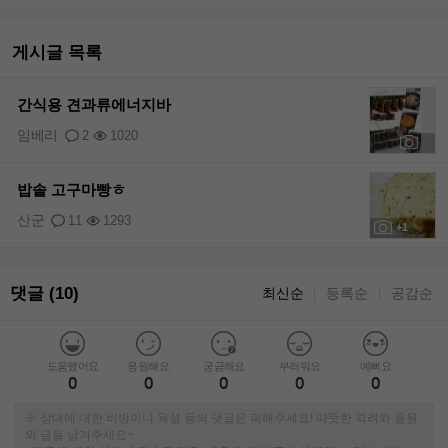
게시글 목록
간식용 견과류에너지바
임베리
2
1020
+2
밥솥 고구마빵ㅎ
산군
11
1293
+1
댓글 (10)
최신순
등록순
공감순
｜
｜
도움됐어요
응원해요
궁금해요
부러워요
예뻐요
0
0
0
0
0
※ 상대에 대한 비방이나 욕설 등의 댓글은 피해주세요! 따뜻한 격려와 응원
의 글을 남겨주세요~