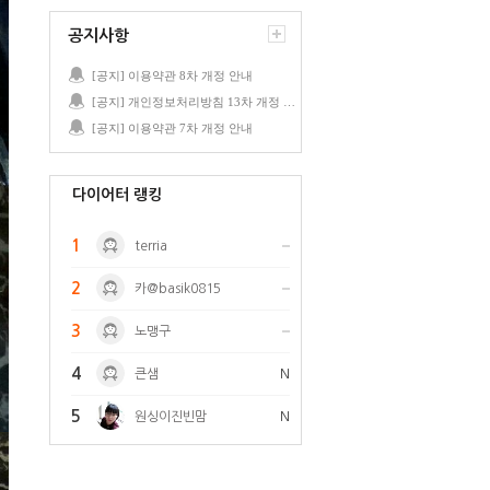
공지사항
[공지] 이용약관 8차 개정 안내
[공지] 개인정보처리방침 13차 개정 안내
[공지] 이용약관 7차 개정 안내
다이어터 랭킹
1
terria
2
카@basik0815
3
노맹구
4
큰샘
N
5
원싱이진빈맘
N