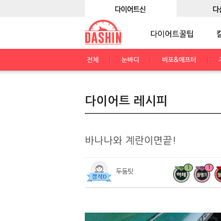
전체
눈바디
비포&애프터
다이어트 레시피
바나나와 계란이면끝!
1
1
두둠팃