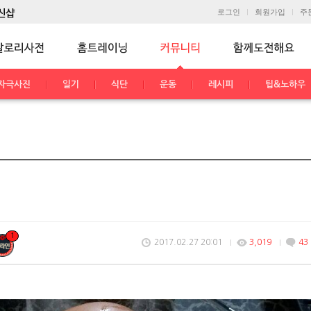
로그인
회원가입
주
자극사진
일기
식단
운동
레시피
팁&노하우
1
2017.02.27 20:01
3,019
43