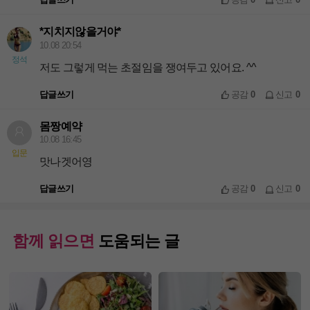
*지치지않을거야*
10.08 20:54
정석
저도 그렇게 먹는 초절임을 쟁여두고 있어요. ^^
답글쓰기
공감
0
신고
0
몸짱예약
10.08 16:45
입문
맛나겟어영
답글쓰기
공감
0
신고
0
함께 읽으면
도움되는 글