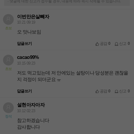
-
댓글에 대한 신고가 접수될 경우, 내용에 따라 즉시 삭제될 수 있습니다.
이번만은살빼자
10.21 09:19
초보
오 맛나보임
답글쓰기
공감
0
신고
0
cacao99%
10.15 09:23
초보
저도 먹고있는데 저 안에있는 설탕이나 당성분은 괜찮을
지 걱정이 되더군요 ㅠ
답글쓰기
공감
0
신고
0
설현아자아자
10.12 02:23
정석
참고하겠습니다
감사합니다