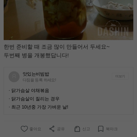
한번 준비할 때 조금 많이 만들어서 두세요~
두번째 병을 개봉했답니다!
앗있는비빔밥
더보기
다짐을 등록 하세요!
· 닭가슴살 야채볶음
· 닭가슴살이 질리는 경우
· 최근 10년중 가장 가벼운 날!
좋아요
공유
신고
북마크