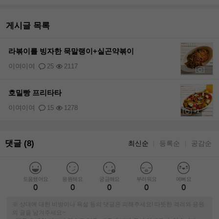
게시글 목록
라볶이를 빙자한 묵말랭이+실곤약볶이
이여이여
25
2117
+1
호밀빵 프리타타
이여이여
15
1278
+1
댓글 (8)
최신순
등록순
공감순
｜
｜
도움됐어요
응원해요
궁금해요
부러워요
예뻐요
0
0
0
0
0
※ 상대에 대한 비방이나 욕설 등의 댓글은 피해주세요! 따뜻한 격려와 응원
의 글을 남겨주세요~