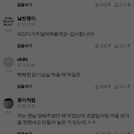
답글쓰기
공감
0
신고
0
날씬쟁이.
10.11 17:59
지존
퍼갔다가주말에해볼께요~감사합니다!
답글쓰기
공감
0
신고
0
uhihi
10.11 16:44
초보
뻑뻑한 닭가슴살 먹을 때 딱일듯
답글쓰기
공감
0
신고
0
종이처럼
10.08 23:30
초보
저는 맨날 양배추쌈만 해 먹었는데 초절임이랑 먹을 생각
을 못했네요.만들어 놓은 거 있는데.ㅎㅎ
답글쓰기
공감
0
신고
0