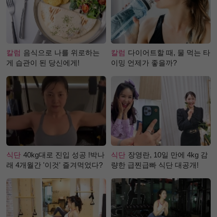
칼럼
음식으로 나를 위로하는
칼럼
다이어트할 때, 물 먹는 타
게 습관이 된 당신에게!
이밍 언제가 좋을까?
식단
40kg대로 진입 성공 !박나
식단
장영란, 10일 만에 4kg 감
래 4개월간 '이것' 즐겨먹었다?
량한 급찐급빠 식단 대공개!