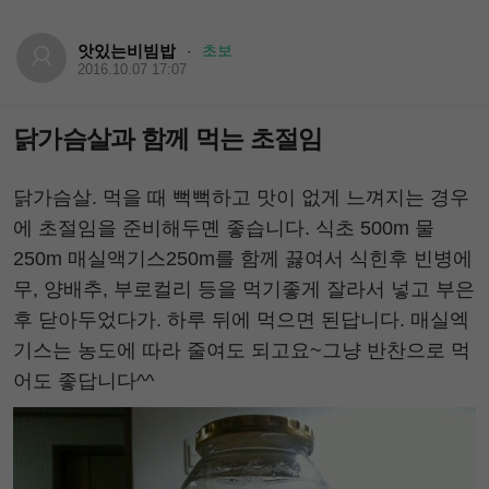
앗있는비빔밥
초보
·
2016.10.07 17:07
닭가슴살과 함께 먹는 초절임
닭가슴살. 먹을 때 뻑뻑하고 맛이 없게 느껴지는 경우
에 초절임을 준비해두몐 좋습니다. 식초 500m 물
250m 매실액기스250m를 함께 끓여서 식힌후 빈병에
무, 양배추, 부로컬리 등을 먹기좋게 잘라서 넣고 부은
후 닫아두었다가. 하루 뒤에 먹으면 된답니다. 매실엑
기스는 농도에 따라 줄여도 되고요~그냥 반찬으로 먹
어도 좋답니다^^