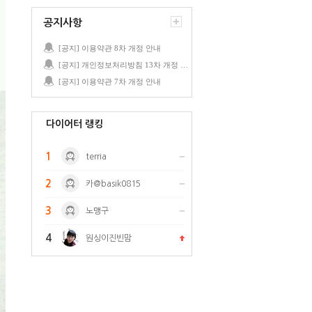
공지사항
[공지] 이용약관 8차 개정 안내
[공지] 개인정보처리방침 13차 개정 안내
[공지] 이용약관 7차 개정 안내
다이어터 랭킹
1
terria
2
카@basik0815
3
노맹구
4
원싱이진빈맘