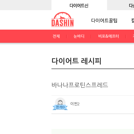
전체
눈바디
비포&애프터
다이어트 레시피
바나나프로틴스프레드
이찐2