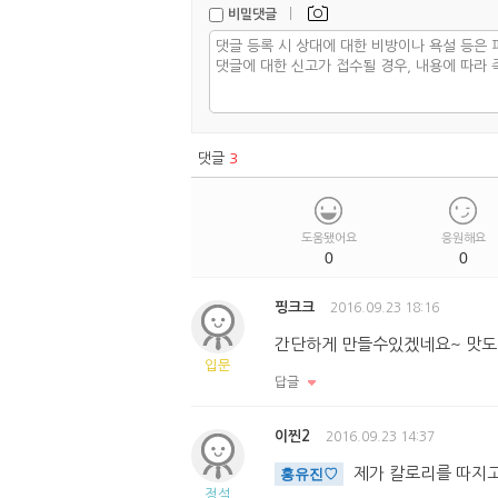
|
비밀댓글
댓글
3
도움됐어요
응원해요
0
0
핑크크
2016.09.23 18:16
간단하게 만들수있겠네요~ 맛도
입문
답글
이찐2
2016.09.23 14:37
제가 칼로리를 따지고
홍유진♡
정석