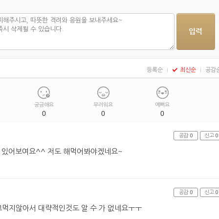
등록순
최신순
공감
궁금해요
부러워요
예뻐요
0
0
0
공감
0
신고
0
 있어보여요^^ 저도 해먹어봐야겠네요~
공감
0
신고
0
먹지않아서 대략적인것도 알 수 가 없네요ㅜㅜ