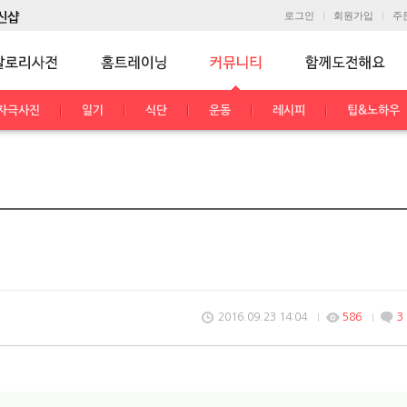
로그인
회원가입
주
자극사진
일기
식단
운동
레시피
팁&노하우
2016.09.23 14:04
586
3