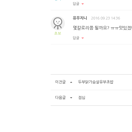
답글
유우지니
2016.09.23 14:36
몇칼로리쯤 될까요? ㅠㅠ맛있겠
초보
답글
이전글
두부닭가슴살유부초밥
다음글
점심