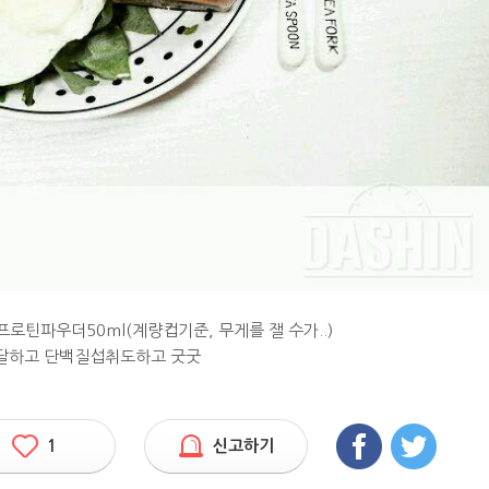
프로틴파우더50ml(계량컵기준, 무게를 잴 수가..)
달달하고 단백질섭취도하고 굿굿
1
신고하기