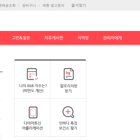
즐겨찾기
문배송조회
장바구니
제휴·광고문의
고민&질문
자유게시판
지역방
관리자에게