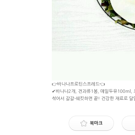
👉바나나프로틴스프레드👈
✔바나나2개, 견과류1봉, 매일두유100ml, 
섞어서 갈갈-쉐킷하면 끝! 건강한 재료로 
북마크