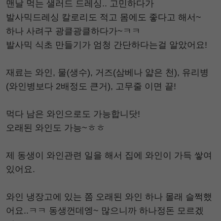
맨날 먹는 샐러드 드레싱.. 고민하다가
발사믹드레싱 칼로리도 적고 몸에도 좋다고 해서~
하나 사려구 광클광클하다가~ㅋㅋ
발사믹 식초 만들기가 엄청 간단하다는걸 알았어요!
재료는 와인, 물(생수), 거즈(삼베나 얇은 천), 유리병
(와인병보다 2배정도 큰거), 고무줄 이면 끝!
먹다 남은 와인으로도 가능합니닷!
오래된 와인도 가능~ㅎㅎ
제 동생이 와인관련 일을 해서 집에 와인이 가득 쌓여
있어요.
와인 냉장고에 있는 쫌 오래된 와인 하나 몰래 슬쩍했
어요..ㅋㅋ 동생껀데엥~ 많으니까 하나정돈 모르겠