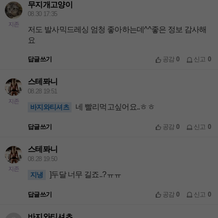
무지개고양이
08.30 17:35
지존
저도 발사믹드레싱 엄청 좋아하는데^^좋은 정보 감사해
요
답글쓰기
공감
0
신고
0
스테퐈니
08.28 19:51
지존
네 빨리먹고싶어요..ㅎㅎ
바지와티셔츠
답글쓰기
공감
0
신고
0
스테퐈니
08.28 19:50
지존
]두달 너무 길죠..?ㅠㅠ
지냉
답글쓰기
공감
0
신고
0
바지와티셔츠