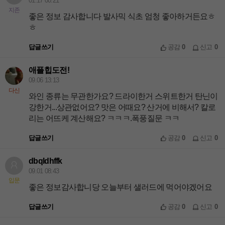
01.17 00:21
지존
좋은 정보 감사합니다 발사믹 식초 엄청 좋아하거든요ㅎ
ㅎ
답글쓰기
공감
0
신고
0
애플힙도전!
09.06 13:13
다신
와인 종류는 무관한가요? 드라이한거 스위트한거 탄닌이
강한거...상관없어요? 맛은 어때요? 산거에 비해서? 칼로
리는 어뜨케 계산해요? ㅋㅋㅋ.폭풍질문 ㅋㅋ
답글쓰기
공감
0
신고
0
dbqldhffk
09.01 08:43
입문
좋은 정보감사합니당 오늘부터 샐러드에 먹어야겠어요
답글쓰기
공감
0
신고
0