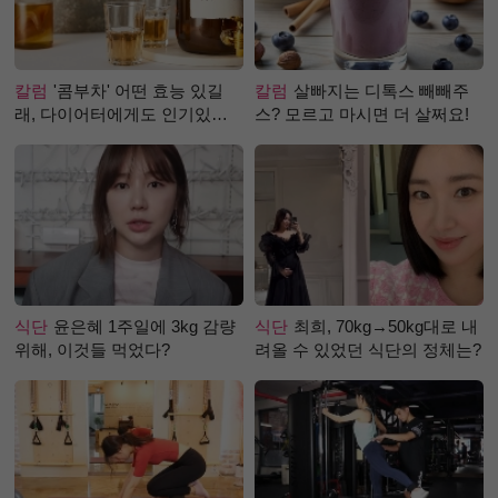
칼럼
'콤부차' 어떤 효능 있길
칼럼
살빠지는 디톡스 빼빼주
래, 다이어터에게도 인기있는
스? 모르고 마시면 더 살쩌요!
걸까?
식단
윤은혜 1주일에 3kg 감량
식단
최희, 70kg→50kg대로 내
위해, 이것들 먹었다?
려올 수 있었던 식단의 정체는?