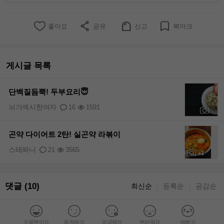
좋아요
공유
신고
북마크
게시글 목록
단백질듬뿍! 두부요리😇
뇌가섹시한여자
16
1591
+9
곤약 다이어트 2탄! 실곤약 라볶이
스테퐈니
21
3565
+1
댓글 (10)
최신순
등록순
공감순
｜
｜
도움됐어요
응원해요
궁금해요
부러워요
예뻐요