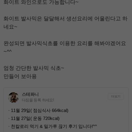
화이트 와인으로도 가능합니다~
화이트 발사믹은 달달해서 생선요리에 어울린다고 하
네요~
완성되면 발사믹식초를 이용한 요리를 해봐야겠어요
~^^
엄청 간단한 발사믹 식초~
만들어 보아용
스테퐈니
더보기
다짐을 등록 하세요!
· 11월 29일( 점심식사 664kcal)
· 11월 27일( 운동 720kcal)
· 천칼로리 먹기 & 밀가루 끊기 후기 입니다!^^