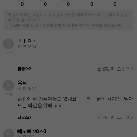
0
0
0
0
0
※ 상대에 대한 비방이나 욕설 등의 댓글은 피해주세요! 따뜻한 격려와 응원
의 글을 남겨주세요~
-
댓글에 대한 신고가 접수될 경우, 내용에 따라 즉시 삭제될 수 있습니다.
ㅎㅏㅇㅏ
10.25 08:24
입문
.
답글쓰기
공감
0
신고
0
육식
02.13 16:27
정석
좀전에 막 만들어놓고 왔네요ㅡㅡㅋ 두달이 길지만.. 남아
도는 와인을 위해 ㅎㅎ
답글쓰기
공감
0
신고
0
빼꼬빼꼬8ㅅ8