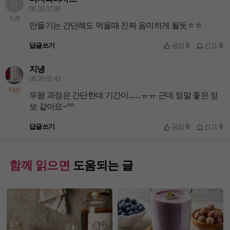
08.28 07:08
지존
만들기는 간단해도 먹을때 진짜 음미하게 될듯ㅎㅎ
답글쓰기
공감
0
신고
0
지냉
08.28 02:43
다신
우왕 과정은 간단한데 기간이.......ㅠㅠ 근데 정말 좋은 정
보 같아요~^^
답글쓰기
공감
0
신고
0
함께 읽으면
도움되는 글