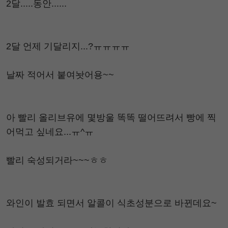
2달.....동안......
2달 언제 기달리지...?ㅠㅠㅠㅠ
날짜 적어서 붙여놧어용~~
아 빨리 올리브유에 몇방울 똑똑 떨어뜨려서 빵에 찍
어먹고 싶네요...ㅠ^ㅠ
빨리 숙성되거라~~~ㅎㅎ
와인이 발효 되면서 알콜이 식초성분으로 바뀐데요~