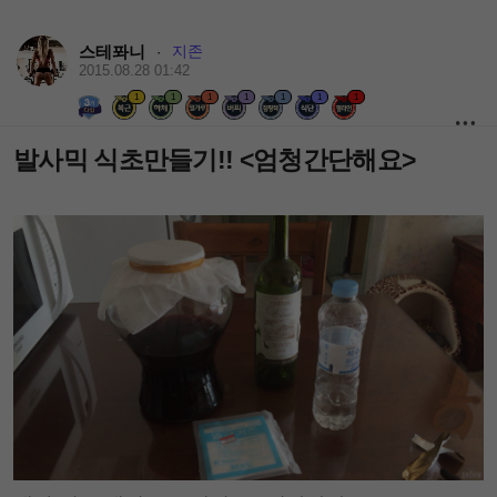
스테퐈니
지존
·
2015.08.28 01:42
1
1
1
1
1
1
1
발사믹 식초만들기!! <엄청간단해요>