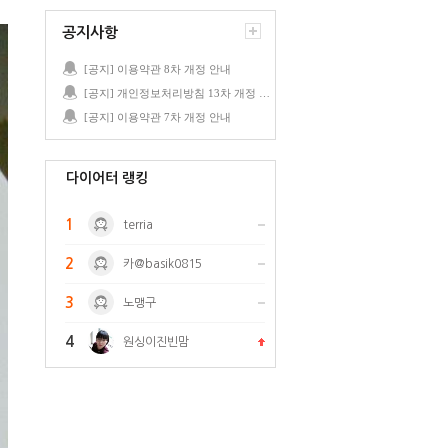
공지사항
[공지] 이용약관 8차 개정 안내
[공지] 개인정보처리방침 13차 개정 안내
[공지] 이용약관 7차 개정 안내
다이어터 랭킹
1
terria
2
카@basik0815
3
노맹구
4
원싱이진빈맘