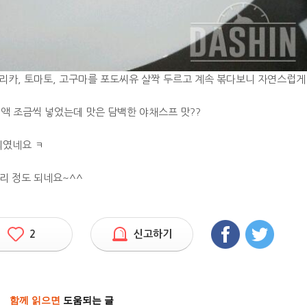
프리카, 토마토, 고구마를 포도씨유 살짝 두르고 계속 볶다보니 자연스럽게
실액 조금씩 넣었는데 맛은 담백한 야채스프 맛??
리였네요 ㅋ
리 정도 되네요~^^
2
신고하기
함께 읽으면
도움되는 글