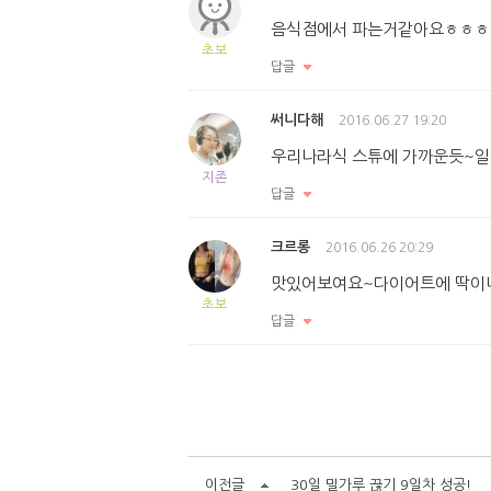
음식점에서 파는거같아요ㅎㅎㅎ
초보
답글
써니다해
2016.06.27 19:20
우리나라식 스튜에 가까운듯~일
지존
답글
크르롱
2016.06.26 20:29
맛있어보여요~다이어트에 딱이
초보
답글
이전글
30일 밀가루 끊기 9일차 성공!