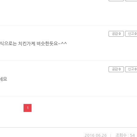
공감
0
신고
0
식으로는 치킨가케 비슷한듯요~^^
공감
0
신고
0
네요
1
2016.06.26
조회수 : 54