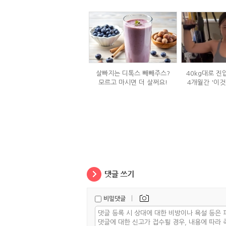
살빠지는 디톡스 빼빼주스?
40kg대로 진
모르고 마시면 더 살쩌요!
4개월간 '이것
|
비밀댓글