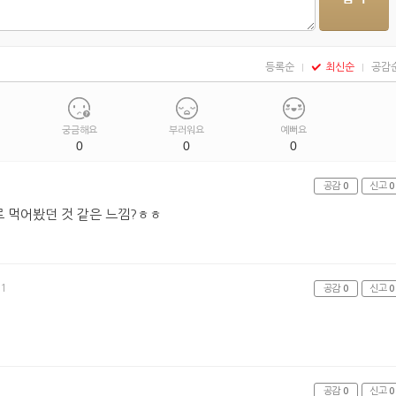
등록순
최신순
공감
궁금해요
부러워요
예뻐요
0
0
0
공감
0
신고
0
 먹어봤던 것 같은 느낌?ㅎㅎ
51
공감
0
신고
0
공감
0
신고
0