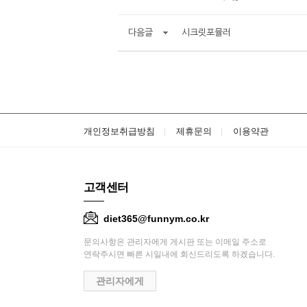
다음글
시크릿포뮬러
개인정보취급방침
제휴문의
이용약관
고객센터
diet365@funnym.co.kr
문의사항은 관리자에게 게시판 또는 이메일 주소로
연락주시면 빠른 시일내에 회신드리도록 하겠습니다.
관리자에게