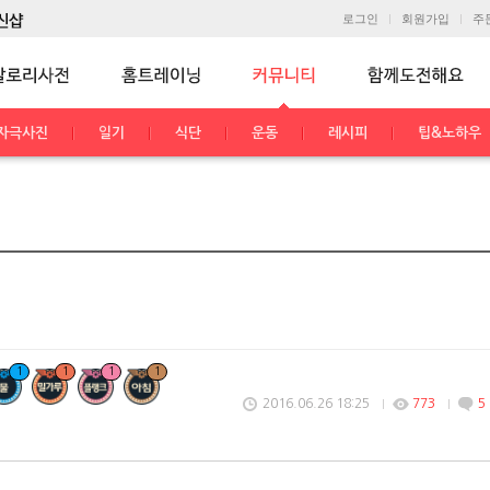
로그인
회원가입
주
자극사진
일기
식단
운동
레시피
팁&노하우
1
1
1
1
2016.06.26 18:25
773
5