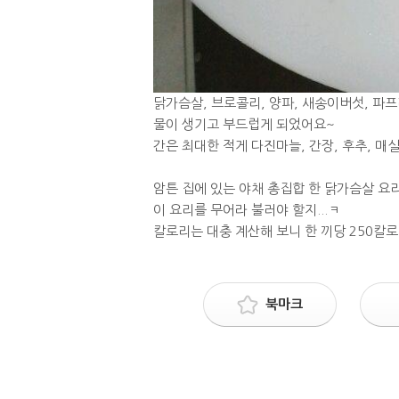
닭가슴살, 브로콜리, 양파, 새송이버섯, 파
물이 생기고 부드럽게 되었어요~
간은 최대한 적게 다진마늘, 간장, 후추, 매
암튼 집에 있는 야채 총집합 한 닭가슴살 요
이 요리를 무어라 불러야 할지...ㅋ
칼로리는 대충 계산해 보니 한 끼당 250칼로
북마크