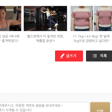
입 성공 !박나래
헬스장에서 이 동작만 하면,
71.1kg☞63.9kg! 한 달에
' 즐겨먹었다?
애플힙 완성?!
7kg이상 감량하고 싶다면?