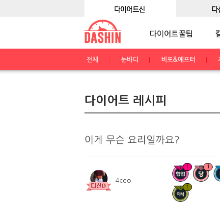
전체
눈바디
비포&애프터
다이어트 레시피
이게 무슨 요리일까요?
1
1
4ceo
1