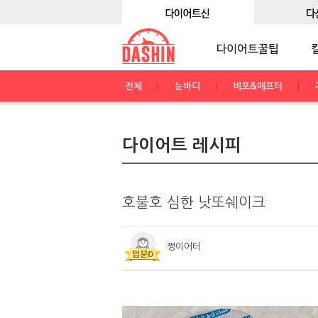
전체
눈바디
비포&애프터
다이어트 레시피
호불호 심한 낫또쉐이크
쩡이어터