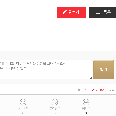
해봐라!
등록순
최신순
공감
궁금해요
부러워요
예뻐요
0
0
0