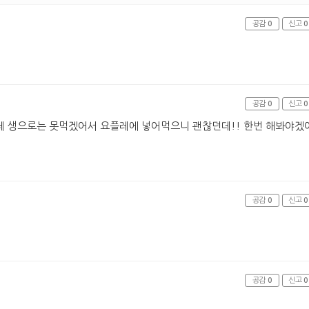
공감
0
신고
0
공감
0
신고
0
데 생으로는 못먹겠어서 요플레에 넣어먹으니 괜찮던데!! 한번 해봐야겠
공감
0
신고
0
공감
0
신고
0