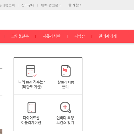
즐겨찾기
문배송조회
장바구니
제휴·광고문의
고민&질문
자유게시판
지역방
관리자에게