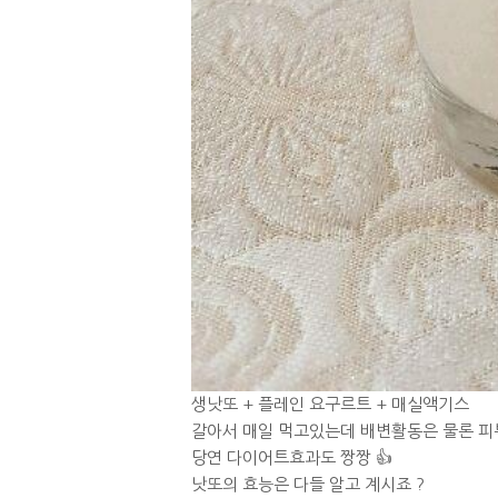
생낫또 + 플레인 요구르트 + 매실액기스
갈아서 매일 먹고있는데 배변활동은 물론 피
당연 다이어트효과도 짱짱 👍
낫또의 효능은 다들 알고 계시죠 ?