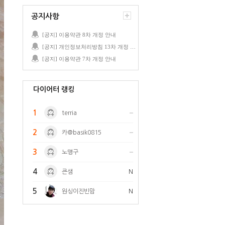
공지사항
[공지] 이용약관 8차 개정 안내
[공지] 개인정보처리방침 13차 개정 안내
[공지] 이용약관 7차 개정 안내
다이어터 랭킹
1
terria
2
카@basik0815
3
노맹구
4
큰샘
N
5
원싱이진빈맘
N