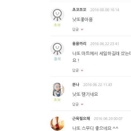
초코쪼꼬
2016.08.08 16:14
낫또좋아용
초보
답글
용용까리
2016.06.22 23:41
나또 마트에서 세일하길래 샀는
정석
요 !
답글
뚠나
2016.06.22 11:43
낫또 땡기네요
초보
답글
근육필요해
2016.06.20 00:07
나또 스무디 좋으네요 ^^