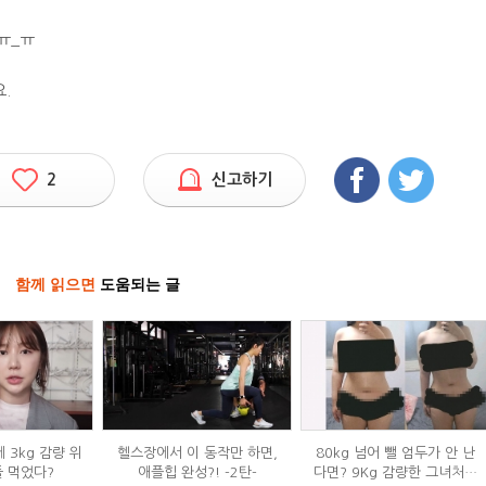
ㅠ_ㅠ
.
2
신고하기
함께 읽으면
도움되는 글
 3kg 감량 위
헬스장에서 이 동작만 하면,
80kg 넘어 뺄 엄두가 안 난
들 먹었다?
애플힙 완성?! -2탄-
다면? 9Kg 감량한 그녀처럼