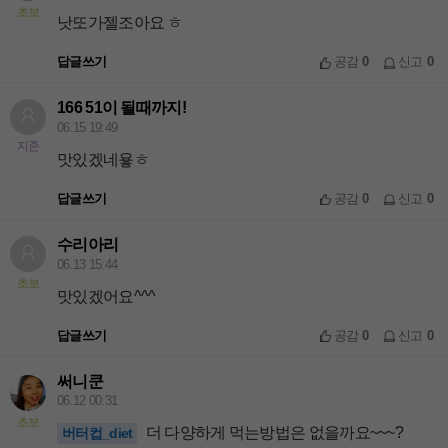
초보
낫또가젤조아요 ㅎ
답글쓰기
공감
0
신고
0
166 51이 될때까지!
06.15 19:49
지존
맛있겠네욯ㅎ
답글쓰기
공감
0
신고
0
수리아리
06.13 15:44
초보
맛있겠어요^^^
답글쓰기
공감
0
신고
0
써니쿤
06.12 00:31
초보
더 다양하게 먹는방법은 없을까요~~~?
버터컵_diet