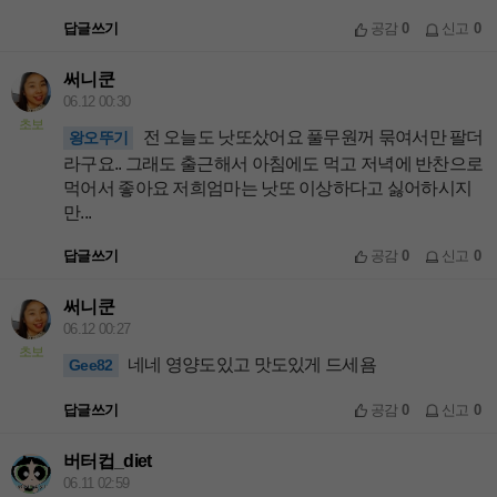
답글쓰기
공감
0
신고
0
써니쿤
06.12 00:30
초보
전 오늘도 낫또샀어요 풀무원꺼 묶여서만 팔더
왕오뚜기
라구요.. 그래도 출근해서 아침에도 먹고 저녁에 반찬으로
먹어서 좋아요 저희엄마는 낫또 이상하다고 싫어하시지
만...
답글쓰기
공감
0
신고
0
써니쿤
06.12 00:27
초보
네네 영양도있고 맛도있게 드세욤
Gee82
답글쓰기
공감
0
신고
0
버터컵_diet
06.11 02:59