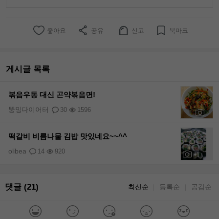
좋아요
공유
신고
북마크
게시글 목록
볶음우동 대신 곤약볶음면!
뚱밍다이어터
30
1596
+1
떡갈비 비름나물 김밥 맛있네요~~^^
olibea
14
920
+1
댓글 (21)
최신순
등록순
공감순
｜
｜