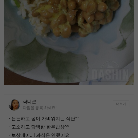
써니쿤
더보기
다짐을 등록 하세요!
· 든든하고 몸이 가벼워지는 식단^^
· 고소하고 담백한 한우밥상^^
· 보상데이..!! 과식은 안했어요