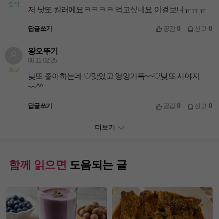
정석
저 낫또 킬러에요ㅋㅋㅋㅋ 먹고싶네요 이걸보니ㅠㅠㅠ
답글쓰기
공감
0
신고
0
왕오뚜기
06.11 02:25
초보
낮또 좋아하는데 ♡맛있고 영양가득~~♡낮또 사야지
~~^^
답글쓰기
공감
0
신고
0
더보기
함께 읽으면
도움되는 글