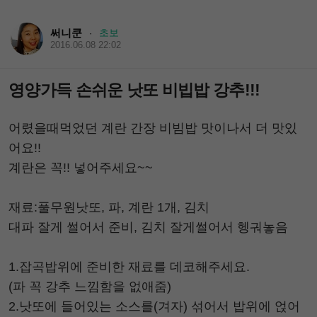
써니쿤
초보
·
2016.06.08 22:02
영양가득 손쉬운 낫또 비빕밥 강추!!!
어렸을때먹었던 계란 간장 비빔밥 맛이나서 더 맛있
어요!!
계란은 꼭!! 넣어주세요~~
재료:풀무원낫또, 파, 계란 1개, 김치
대파 잘게 썰어서 준비, 김치 잘게썰어서 헹궈놓음
1.잡곡밥위에 준비한 재료를 데코해주세요.
(파 꼭 강추 느낌함을 없애줌)
2.낫또에 들어있는 소스를(겨자) 섞어서 밥위에 얹어