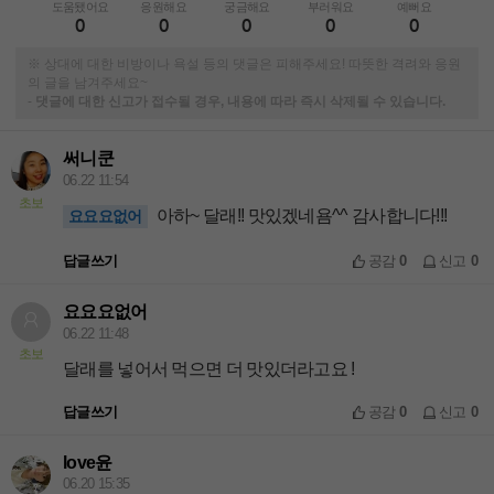
도움됐어요
응원해요
궁금해요
부러워요
예뻐요
0
0
0
0
0
※ 상대에 대한 비방이나 욕설 등의 댓글은 피해주세요! 따뜻한 격려와 응원
의 글을 남겨주세요~
-
댓글에 대한 신고가 접수될 경우, 내용에 따라 즉시 삭제될 수 있습니다.
써니쿤
06.22 11:54
초보
아하~ 달래!! 맛있겠네욤^^ 감사합니다!!!
요요요없어
답글쓰기
공감
0
신고
0
요요요없어
06.22 11:48
초보
달래를 넣어서 먹으면 더 맛있더라고요 !
답글쓰기
공감
0
신고
0
love윤
06.20 15:35