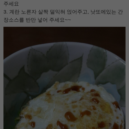
주세요
3. 계란 노른자 살짝 덜익혀 얹어주고, 낫또에있는 간
장소스를 반만 넣어 주세요~~