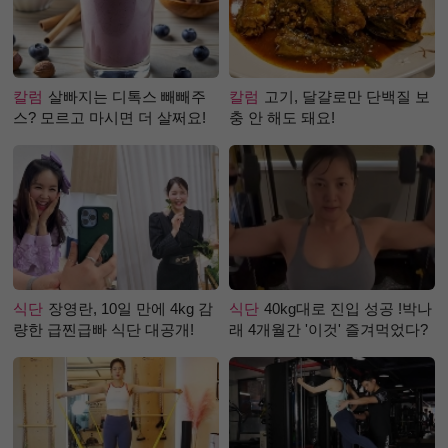
칼럼
살빠지는 디톡스 빼빼주
칼럼
고기, 달걀로만 단백질 보
스? 모르고 마시면 더 살쩌요!
충 안 해도 돼요!
식단
장영란, 10일 만에 4kg 감
식단
40kg대로 진입 성공 !박나
량한 급찐급빠 식단 대공개!
래 4개월간 '이것' 즐겨먹었다?