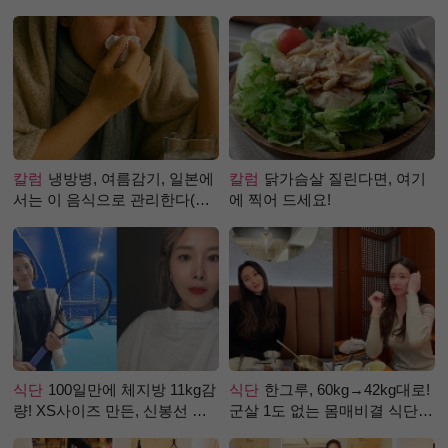
칼럼
냉방병, 여름감기, 일본에
칼럼
닭가슴살 질린다면, 여기
서는 이 음식으로 관리한다(생
에 찍어 드세요!
강즙 진저샷)
식단
100일만에 체지방 11kg감
식단
한그루, 60kg→42kg대로!
량! XS사이즈 만든, 신봉선 식
군살 1도 없는 몸매비결 식단
단은?
은?