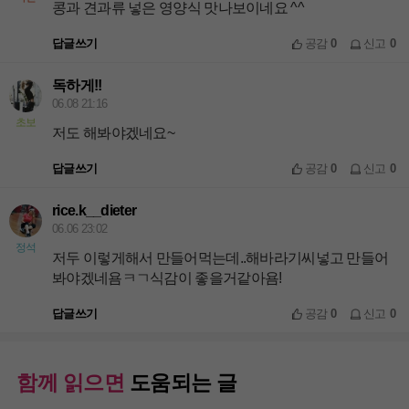
콩과 견과류 넣은 영양식 맛나보이네요 ^^
답글쓰기
공감
0
신고
0
독하게!!
06.08 21:16
초보
저도 해봐야겠네요~
답글쓰기
공감
0
신고
0
rice.k__dieter
06.06 23:02
정석
저두 이렇게해서 만들어먹는데..해바라기씨넣고 만들어
봐야겠네욤ㅋㄱ식감이 좋을거같아욤!
답글쓰기
공감
0
신고
0
함께 읽으면
도움되는 글