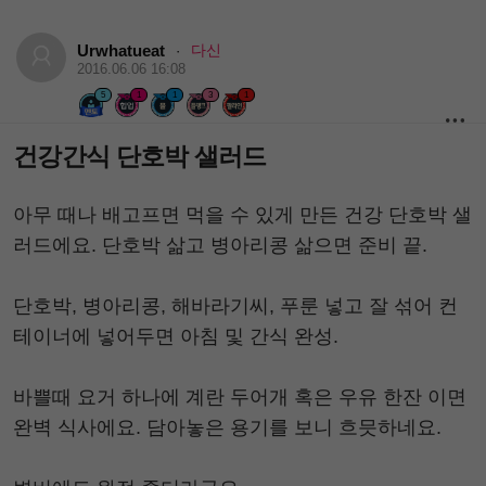
Urwhatueat
다신
·
2016.06.06 16:08
5
1
1
3
1
건강간식 단호박 샐러드
아무 때나 배고프면 먹을 수 있게 만든 건강 단호박 샐
러드에요. 단호박 삶고 병아리콩 삶으면 준비 끝.
단호박, 병아리콩, 해바라기씨, 푸룬 넣고 잘 섞어 컨
테이너에 넣어두면 아침 및 간식 완성.
바쁠때 요거 하나에 계란 두어개 혹은 우유 한잔 이면
완벽 식사에요. 담아놓은 용기를 보니 흐믓하네요.