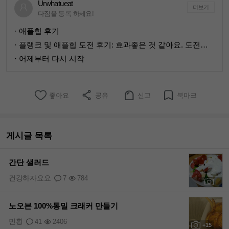
Urwhatueat
더보기
다짐을 등록 하세요!
· 애플힙 후기
· 플랭크 및 애플힙 도전 후기: 효과좋은 것 같아요. 도전해 보세요~~
· 어제부터 다시 시작
좋아요
공유
신고
북마크
게시글 목록
간단 샐러드
건강하자요요
7
784
+1
노오븐 100%통밀 크래커 만들기
민힁
41
2406
+15