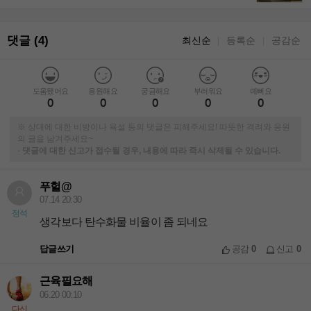
댓글 (4)
최신순
등록순
공감순
｜
｜
도움됐어요
응원해요
궁금해요
부러워요
예뻐요
0
0
0
0
0
※ 상대에 대한 비방이나 욕설 등의 댓글은 피해주세요! 따뜻한 격려와 응원
의 글을 남겨주세요~
-
댓글에 대한 신고가 접수될 경우, 내용에 따라 즉시 삭제될 수 있습니다.
푸헐@
07.14 20:30
정석
생각보다 탄수화물 비율이 좀 되네요
답글쓰기
공감
0
신고
0
근육필요해
06.20 00:10
다신