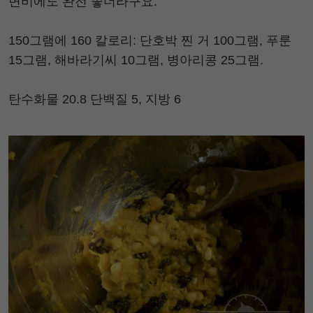
변비에도 완전 좋더라구요.
150그램에 160 칼로리: 단호박 찐 거 100그램, 푸룬
15그램, 해바라기씨 10그램, 병아리콩 25그램.
탄수화물 20.8 단백질 5, 지방 6