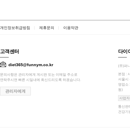
개인정보취급방침
제휴문의
이용약관
고객센터
다이
diet365@funnym.co.kr
(주)퍼니
본점 : 
문의사항은 관리자에게 게시판 또는 이메일 주소로
서울시 
연락주시면 빠른 시일내에 회신드리도록 하겠습니다.
영업소 
동)
관리자에게
사업자
통신판매
건강기능