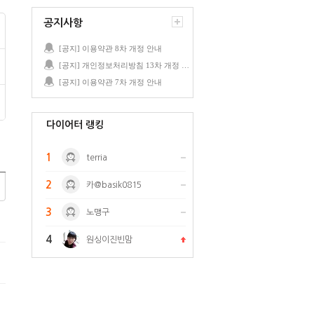
공지사항
[공지] 이용약관 8차 개정 안내
[공지] 개인정보처리방침 13차 개정 안내
[공지] 이용약관 7차 개정 안내
다이어터 랭킹
1
terria
2
카@basik0815
3
노맹구
4
원싱이진빈맘