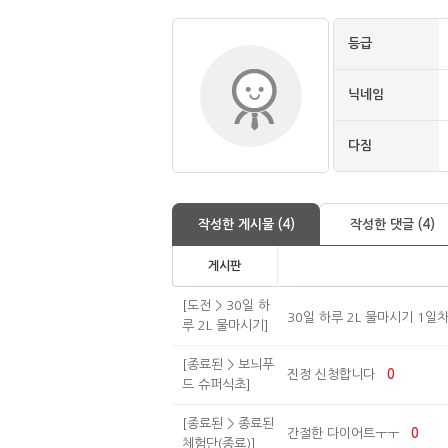
등급
닉네임
다짐
작성한 게시물 (4)
작성한 댓글 (4)
게시판
[도전 > 30일 하
30일 하루 2L 물마시기 1일차
루 2L 물마시기]
[종료된 > 보늬푸
진정 신청합니다
0
드 슈퍼식초]
[종료된 > 종료된
간절한 다이어트ㅜㅜ
0
체험단(종료)]