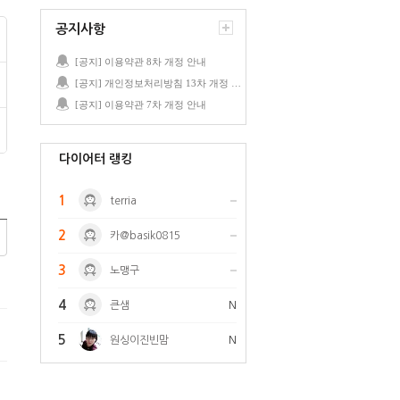
공지사항
[공지] 이용약관 8차 개정 안내
[공지] 개인정보처리방침 13차 개정 안내
[공지] 이용약관 7차 개정 안내
다이어터 랭킹
1
terria
2
카@basik0815
3
노맹구
4
큰샘
N
5
원싱이진빈맘
N