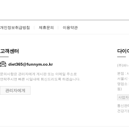
개인정보취급방침
제휴문의
이용약관
고객센터
다이
diet365@funnym.co.kr
(주)퍼니
본점 : 
문의사항은 관리자에게 게시판 또는 이메일 주소로
서울시 
연락주시면 빠른 시일내에 회신드리도록 하겠습니다.
영업소 
동)
관리자에게
사업자
통신판매
건강기능