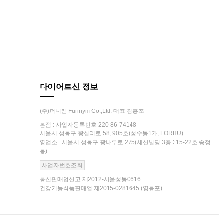
다이어트신 정보
(주)퍼니엠 Funnym Co.,Ltd. 대표 김흥조
본점 : 사업자등록번호 220-86-74148
서울시 성동구 왕십리로 58, 905호(성수동1가, FORHU)
영업소 : 서울시 성동구 광나루로 275(세신빌딩 3층 315-22호 송정
동)
사업자번호조회
통신판매업신고 제2012-서울성동0616
건강기능식품판매업 제2015-0281645 (영등포)