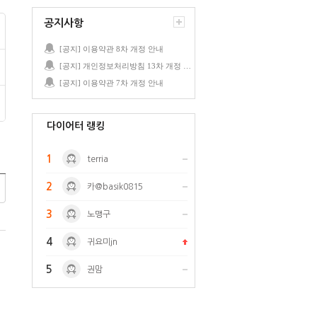
공지사항
[공지] 이용약관 8차 개정 안내
[공지] 개인정보처리방침 13차 개정 안내
[공지] 이용약관 7차 개정 안내
다이어터 랭킹
1
terria
2
카@basik0815
3
노맹구
4
귀요미jn
5
권맘