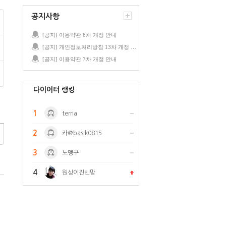
공지사항
[공지] 이용약관 8차 개정 안내
[공지] 개인정보처리방침 13차 개정 안내
[공지] 이용약관 7차 개정 안내
다이어터 랭킹
1
terria
2
카@basik0815
3
노맹구
4
원싱이진빈맘