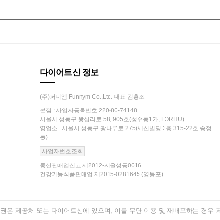
다이어트신 정보
(주)퍼니엠 Funnym Co.,Ltd. 대표 김흥조
본점 : 사업자등록번호 220-86-74148
서울시 성동구 왕십리로 58, 905호(성수동1가, FORHU)
영업소 : 서울시 성동구 광나루로 275(세신빌딩 3층 315-22호 송정
동)
사업자번호조회
통신판매업신고 제2012-서울성동0616
건강기능식품판매업 제2015-0281645 (영등포)
은 제공처 또는 다이어트신에 있으며, 이를 무단 이용 및 재배포하는 경우 