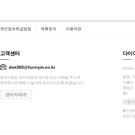
개인정보취급방침
제휴문의
이용약관
고객센터
다이
diet365@funnym.co.kr
(주)퍼니
본점 : 
문의사항은 관리자에게 게시판 또는 이메일 주소로
서울시 
연락주시면 빠른 시일내에 회신드리도록 하겠습니다.
영업소 
동)
관리자에게
사업자
통신판매
건강기능