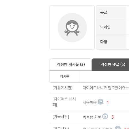
등급
닉네임
다짐
작성한 게시물 (3)
작성한 댓글 (5)
게시판
[자유게시판]
다이어트하니까 탈모왔어요ㅜ
[다이어트 레시
제육볶음
1
피]
[자극사진]
박보람 화보
5