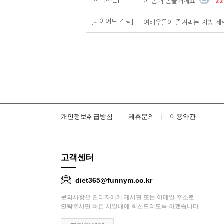
[자극사진]
이 몸매 만들거예요.
22
[다이어트 칼럼]
여배우들이 즐겨먹는 지방 제로
개인정보취급방침
제휴문의
이용약관
고객센터
diet365@funnym.co.kr
문의사항은 관리자에게 게시판 또는 이메일 주소로
연락주시면 빠른 시일내에 회신드리도록 하겠습니다.