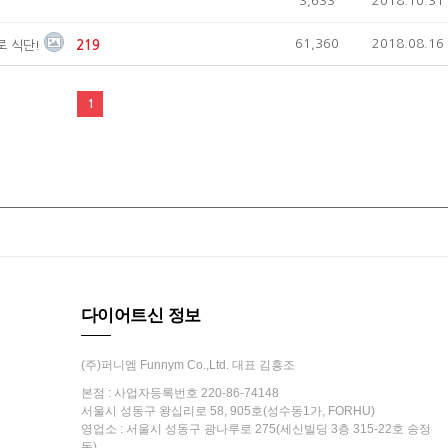
3,633
2018.10.31
61,360
2018.08.16
 식단!
219
1
다이어트신 정보
(주)퍼니엠 Funnym Co.,Ltd. 대표 김흥조
본점 : 사업자등록번호 220-86-74148
서울시 성동구 왕십리로 58, 905호(성수동1가, FORHU)
영업소 : 서울시 성동구 광나루로 275(세신빌딩 3층 315-22호 송정
동)