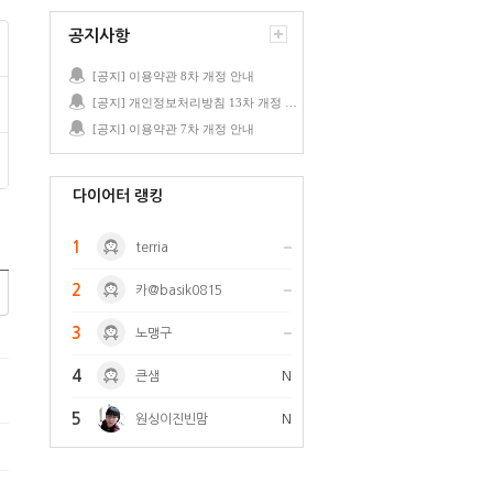
공지사항
[공지] 이용약관 8차 개정 안내
[공지] 개인정보처리방침 13차 개정 안내
[공지] 이용약관 7차 개정 안내
다이어터 랭킹
1
terria
2
카@basik0815
3
노맹구
4
큰샘
N
5
원싱이진빈맘
N