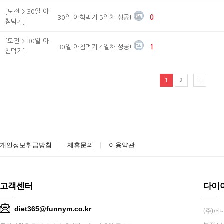
[도전 > 30일 아
30일 아침먹기 5일차 성공!
0
침먹기]
[도전 > 30일 아
30일 아침먹기 4일차 성공!
1
침먹기]
1
2
개인정보취급방침
제휴문의
이용약관
고객센터
다이
diet365@funnym.co.kr
(주)퍼니