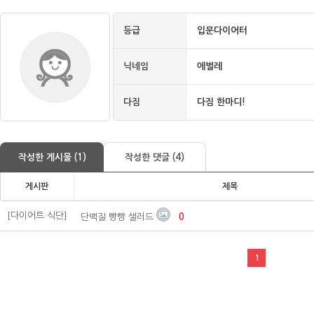
등급
입문다이어터
닉네임
에벌레
다짐
다짐 한마디!
작성한 게시물 (1)
작성한 댓글 (4)
게시판
제목
[다이어트 식단]
단백질 빵빵 샐러드
0
1