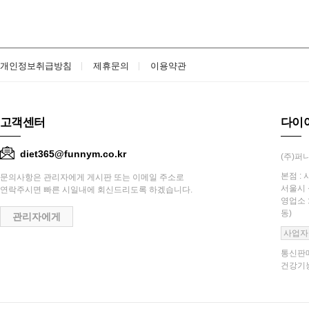
개인정보취급방침
제휴문의
이용약관
고객센터
다이
diet365@funnym.co.kr
(주)퍼니
본점 : 
문의사항은 관리자에게 게시판 또는 이메일 주소로
서울시 
연락주시면 빠른 시일내에 회신드리도록 하겠습니다.
영업소 
동)
관리자에게
사업자
통신판매
건강기능