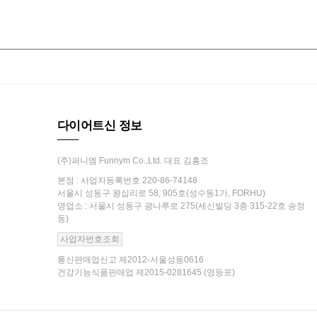
다이어트신 정보
(주)퍼니엠 Funnym Co.,Ltd. 대표 김흥조
본점 : 사업자등록번호 220-86-74148
서울시 성동구 왕십리로 58, 905호(성수동1가, FORHU)
영업소 : 서울시 성동구 광나루로 275(세신빌딩 3층 315-22호 송정
동)
사업자번호조회
통신판매업신고 제2012-서울성동0616
건강기능식품판매업 제2015-0281645 (영등포)