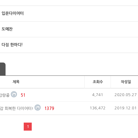
입문다이어터
도예찬
다짐 한마디!
제목
조회수
작성일
4,741
2020.05.27
 감량중
51
136,472
2019.12.01
감 회복한 다이어터!
1379
1