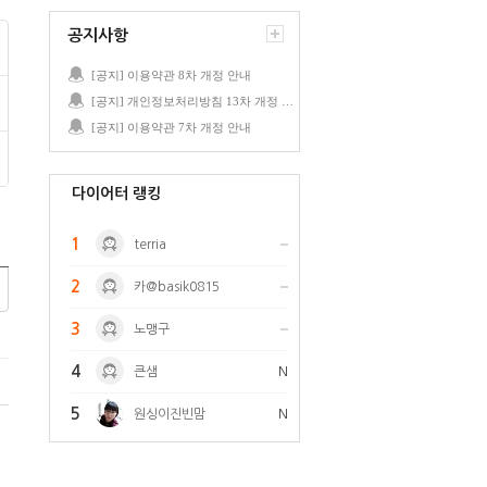
공지사항
[공지] 이용약관 8차 개정 안내
[공지] 개인정보처리방침 13차 개정 안내
[공지] 이용약관 7차 개정 안내
다이어터 랭킹
1
terria
2
카@basik0815
3
노맹구
4
큰샘
N
5
원싱이진빈맘
N