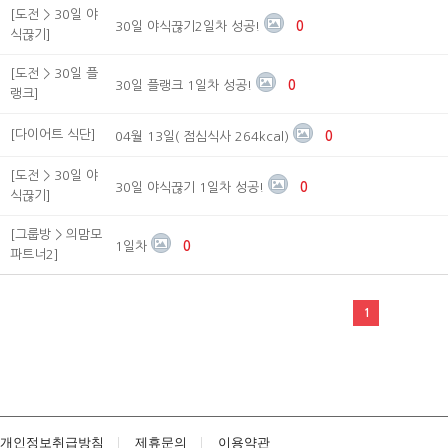
[도전 > 30일 야
30일 야식끊기2일차 성공!
0
식끊기]
[도전 > 30일 플
30일 플랭크 1일차 성공!
0
랭크]
[다이어트 식단]
04월 13일( 점심식사 264kcal)
0
[도전 > 30일 야
30일 야식끊기 1일차 성공!
0
식끊기]
[그룹방 > 의맘모
1일차
0
파트너2]
1
개인정보취급방침
제휴문의
이용약관