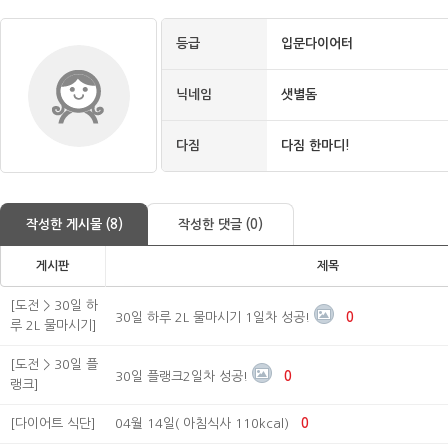
등급
입문다이어터
닉네임
샛별돔
다짐
다짐 한마디!
작성한 게시물 (8)
작성한 댓글 (0)
게시판
제목
[도전 > 30일 하
30일 하루 2L 물마시기 1일차 성공!
0
루 2L 물마시기]
[도전 > 30일 플
30일 플랭크2일차 성공!
0
랭크]
[다이어트 식단]
04월 14일( 아침식사 110kcal)
0