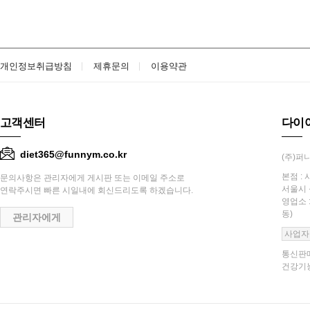
개인정보취급방침
제휴문의
이용약관
고객센터
다이
diet365@funnym.co.kr
(주)퍼니
본점 : 
문의사항은 관리자에게 게시판 또는 이메일 주소로
서울시 
연락주시면 빠른 시일내에 회신드리도록 하겠습니다.
영업소 
동)
관리자에게
사업자
통신판매
건강기능