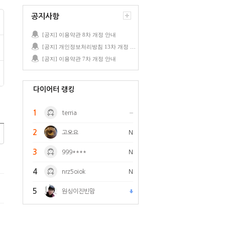
공지사항
[공지] 이용약관 8차 개정 안내
[공지] 개인정보처리방침 13차 개정 안내
[공지] 이용약관 7차 개정 안내
다이어터 랭킹
1
terria
2
고오요
N
3
999****
N
4
nrz5oiok
N
5
원싱이진빈맘