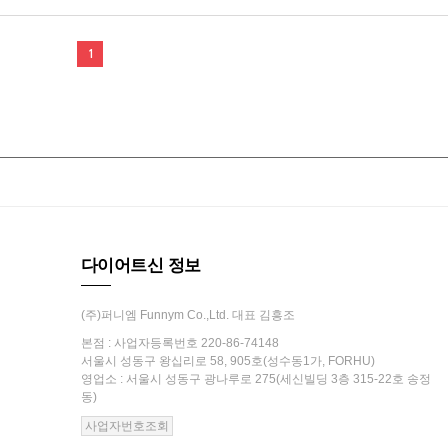
1
다이어트신 정보
(주)퍼니엠 Funnym Co.,Ltd. 대표 김흥조
본점 : 사업자등록번호 220-86-74148
서울시 성동구 왕십리로 58, 905호(성수동1가, FORHU)
영업소 : 서울시 성동구 광나루로 275(세신빌딩 3층 315-22호 송정
동)
사업자번호조회