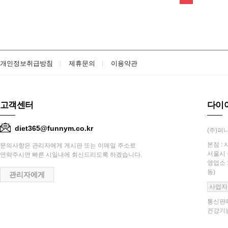
개인정보취급방침
제휴문의
이용약관
고객센터
다이
diet365@funnym.co.kr
(주)퍼니
본점 : 
문의사항은 관리자에게 게시판 또는 이메일 주소로
서울시 
연락주시면 빠른 시일내에 회신드리도록 하겠습니다.
영업소 
동)
관리자에게
사업자
통신판매
건강기능